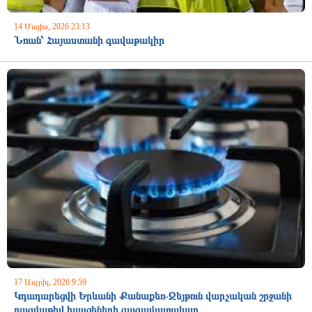
14 Մայիս, 2026 23:13
Նոան՝ Հայաստանի գավաթակիր
17 Ապրիլ, 2026 9:59
Կդադարեցվի Երևանի Քանաքեռ-Զեյթուն վարչական շրջանի
բազմաթիվ հասցեների գազամատակար...