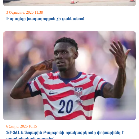
3 Օգոստոս, 2026 11:38
Իսրայելը խաղաղություն չի ցանկանում
6 Հուլիս, 2026 16:15
ՖԻՖԱ-ն Ֆոլարին Բալոգունի որակազրկումը փոխարինել է
պայմանական պատժով