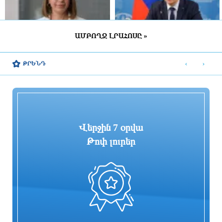
ԱՄԲՈՂՋ ԼՐԱՀՈՍԸ »
Քրիստիննե Գրիգորյանը
Ռուսաստանը պետք է երկարատեւ
վերանշանակվել է արտաքին
ռազմական գործողությունների
‹
›
ԹՐԵՆԴ
հետախուզության ծառայության պետի
պատրաստ լինի
պաշտոնում
4 ժամ առաջ
4 ժամ առաջ
Որքան է կազմում ՀՀ մշտական
Բենզալցակայանում տեղի է ունեցել
բնակչությունը
պայթյուն. կա 2 տուժած