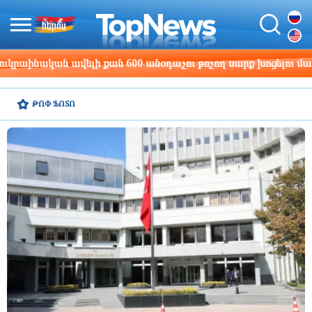
ռչող սարք խոցելու մասին
Քրիստիննե Գրիգորյա
14:18
ԹՈՓ ՖՈՏՈ