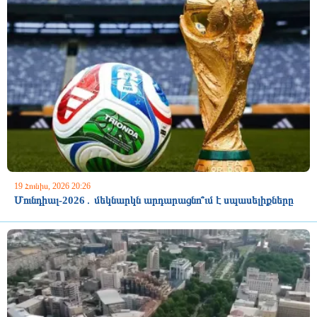
19 Հունիս, 2026 20:26
Մունդիալ-2026․ մեկնարկն արդարացնո՞ւմ է սպասելիքները