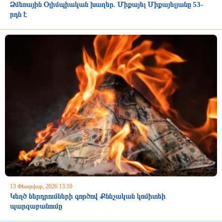
Ձմեռային Օլիմպիական խաղեր. Միքայել Միքայելյանը 53-
րդն է
13 Փետրվար, 2026 13:10
Կեղծ ներդրումների գործով Քննչական կոմիտեի
պարզաբանումը