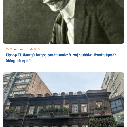
19 Փետրվար, 2026 10:55
Այսօր Ամենայն հայոց բանաստեղծ Հովհաննես Թումանյանի
ծննդյան օրն է