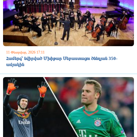
11 Փետրվար, 2026 17:11
Համերգ՝ նվիրված Մխիթար Սեբաստացու ծննդյան 350-
ամյակին