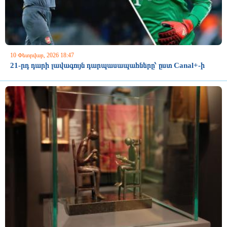
10 Փետրվար, 2026 18:47
21-րդ դարի լավագույն դարպասապահները՝ ըստ Canal+-ի