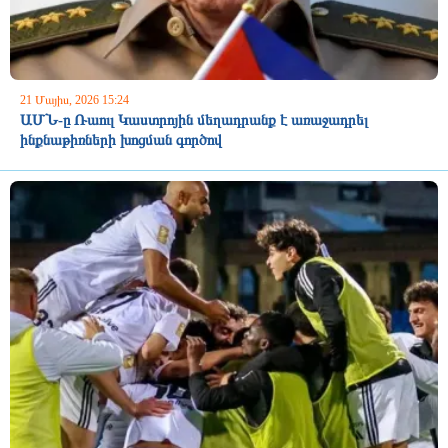
21 Մայիս, 2026 15:24
ԱՄՆ-ը Ռաուլ Կաստրոյին մեղադրանք է առաջադրել
ինքնաթիռների խոցման գործով