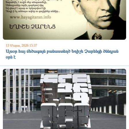
13 Մարտ, 2026 15:37
Այսօր հայ մեծագույն բանաստեղծ Եղիշե Չարենցի ծննդյան
օրն է