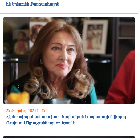
ին կընդունի Բուլղարիային
25 Փետրվար, 2026 16:45
ՀՀ ժողովրդական արտիստ, հայկական էստրադայի նվիրյալ
Ռաիսա Մկրտչյանն այսօր նշում է ...