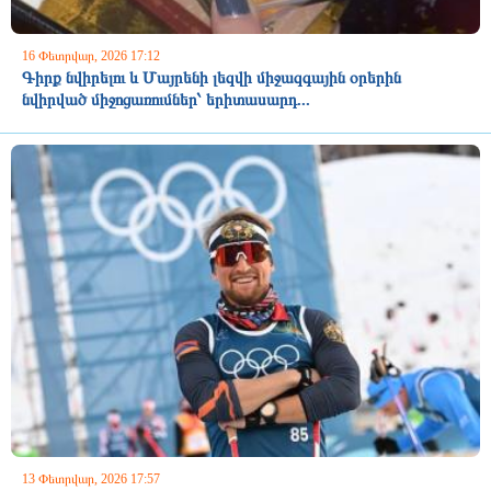
16 Փետրվար, 2026 17:12
Գիրք նվիրելու և Մայրենի լեզվի միջազգային օրերին
նվիրված միջոցառումներ՝ երիտասարդ...
13 Փետրվար, 2026 17:57