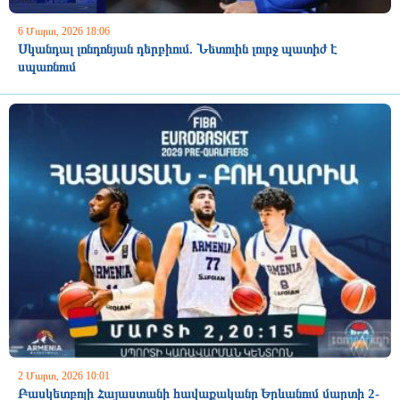
6 Մարտ, 2026 18:06
Սկանդալ լոնդոնյան դերբիում. Նետուին լուրջ պատիժ է
սպառնում
2 Մարտ, 2026 10:01
Բասկետբոլի Հայաստանի հավաքականը Երևանում մարտի 2-