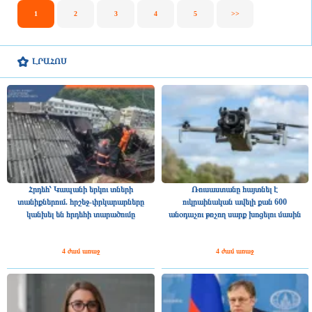
1
2
3
4
5
>>
ԼՐԱՀՈՍ
Հրդեհ՝ Կապանի երկու տների
Ռուսաստանը հայտնել է
տանիքներում. հրշեջ-փրկարարները
ուկրաինական ավելի քան 600
կանխել են հրդեհի տարածումը
անօդաչու թռչող սարք խոցելու մասին
4 ժամ առաջ
4 ժամ առաջ