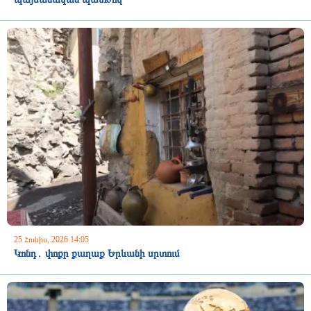
25 Հունիս, 2026 14:05
Կոնդ․ փոքր քաղաք Երևանի սրտում