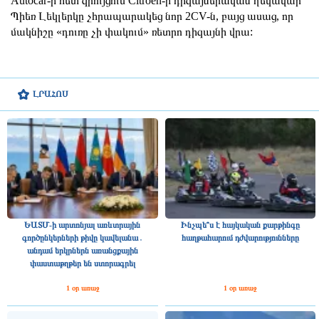
Autocar-ի հետ զրույցում Citroën-ի դիզայներական ղեկավար
Պիեռ Լեկլերկը չհրապարակեց նոր 2CV-ն, բայց ասաց, որ
մակնիշը «դուռը չի փակում» ռետրո դիզայնի վրա:
ԼՐԱՀՈՍ
ԵԱՏՄ-ի արտոնյալ առևտրային
Ինչպե՞ս է հայկական քարթինգը
գործընկերների թիվը կավելանա․
հաղթահարում դժվարությունները
անդամ երկրներն առանցքային
փաստաթղթեր են ստորագրել
1 օր առաջ
1 օր առաջ