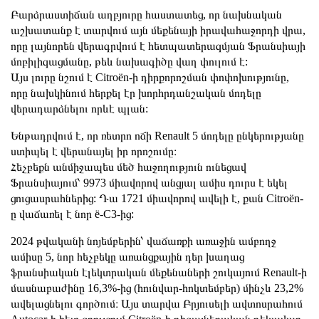
Բարձրաստիճան աղբյուրը հաստատեց, որ նախնական
աշխատանք է տարվում այն մեքենայի իրավահաջորդի վրա,
որը լայնորեն վերագրվում է հետպատերազմյան Ֆրանսիայի
մոբիլիզացմանը, թեև նախագիծը վաղ փուլում է:
Այս լուրը նշում է Citroën-ի դիրքորոշման փոփոխությունը,
որը նախկինում հերքել էր խորհրդանշական մոդելը
վերադարձնելու որևէ պլան:
Ենթադրվում է, որ ռետրո ոճի Renault 5 մոդելը ընկերությանը
ստիպել է վերանայել իր որոշումը։
Հեչբեքն անմիջապես մեծ հաջողություն ունեցավ
Ֆրանսիայում՝ 9973 միավորով անցյալ ամիս դուրս է եկել
ցուցասրահներից: Դա 1721 միավորով ավելի է, քան Citroën-
ը վաճառել է նոր ë-C3-ից:
2024 թվականի նոյեմբերին՝ վաճառքի առաջին ամբողջ
ամիսը 5, նոր հեչբեկը առանցքային դեր խաղաց
ֆրանսիական էլեկտրական մեքենաների շուկայում Renault-ի
մասնաբաժինը 16,3%-ից (հունվար-հոկտեմբեր) մինչև 23,2%
ավելացնելու գործում։ Այս տարվա Բրյուսելի ավտոսրահում