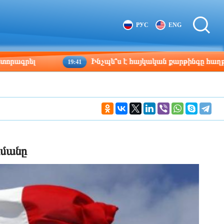
Tbilisi
Moscow
РУС
ENG
19:47
18:47
լ
Ինչպե՞ս է հայկական քարթինգը հաղթահարում 
19:41
րմանը