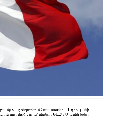
թյամբ Վաշինգտոնում Հայաստանի և Ադրբեջանի
մերին ուղղված կոչին՝ սկսելու ԵԱՀԿ Մինսկի խմբի