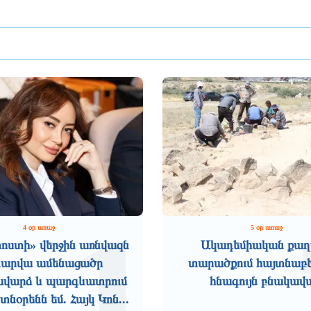
1
4 օր առաջ
5 օր առաջ
ոստի» վերջին առնվազն
Ակադեմիական քաղ
տարվա ամենացածր
տարածքում հայտնաբե
վարձ և պարգևատրում
հնագույն բնակավ
նօրենն եմ. Հայկ Կոն...