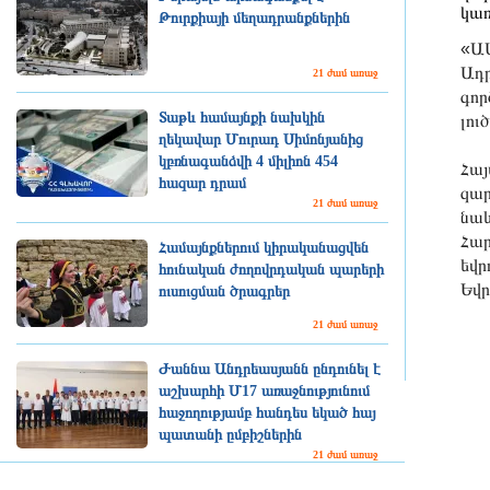
կառ
Թուրքիայի մեղադրանքներին
«ԱՄ
Ադր
21 ժամ առաջ
գոր
Տաթև համայնքի նախկին
լու
ղեկավար Մուրադ Սիմոնյանից
կբռնագանձվի 4 միլիոն 454
Հայ
հազար դրամ
զար
21 ժամ առաջ
նաև
Հար
Համայնքներում կիրականացվեն
եվր
հունական ժողովրդական պարերի
Եվր
ուսուցման ծրագրեր
21 ժամ առաջ
Ժաննա Անդրեասյանն ընդունել է
աշխարհի Մ17 առաջնությունում
հաջողությամբ հանդես եկած հայ
պատանի ըմբիշներին
21 ժամ առաջ