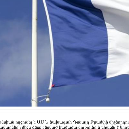
նսիան ողջունել է ԱՄՆ նախագահ Դոնալդ Թրամփի միջնորդու
ավարների միջև ձեռք բերված համաձայնությունը և միացել է կող