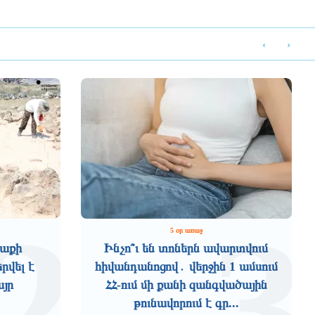
‹
›
2
3
5 օր առաջ
աքի
Ինչո՞ւ են տոներն ավարտվում
րվել է
հիվանդանոցով․ վերջին 1 ամսում
այր
ՀՀ-ում մի քանի զանգվածային
թունավորում է գր...