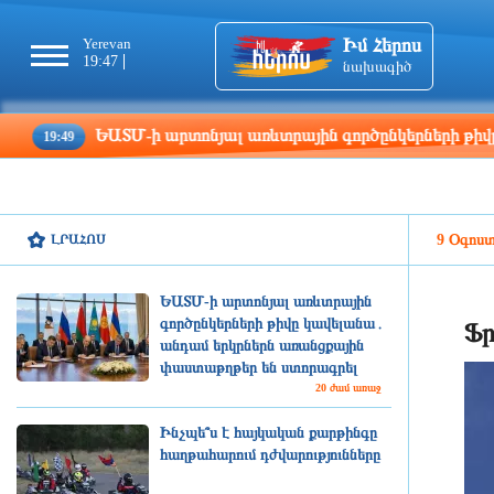
Իմ Հերոս
Yerevan
Tbilisi
Moscow
Pa
19:47
19:47
18:47
17
նախագիծ
ԵԱՏՄ-ի արտոնյալ առևտրային գործընկերների թիվը կավել
ԼՐԱՀՈՍ
9 Օգոստ
ԵԱՏՄ-ի արտոնյալ առևտրային
գործընկերների թիվը կավելանա․
Ֆր
անդամ երկրներն առանցքային
փաստաթղթեր են ստորագրել
20 ժամ առաջ
Ինչպե՞ս է հայկական քարթինգը
հաղթահարում դժվարությունները