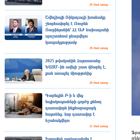
20 ժամ առաջ
Շվեդիայի Ռիկսդագի խոսնակը
շնորհավորել է Ռուբեն
Ռուբինյանին՝ ՀՀ ԱԺ նախագահի
պաշտոնում ընտրվելու
կապակցությամբ
20 ժամ առաջ
2025 թվականին Հայաստանը
ԵԱՏՄ–ին ավելի շատ վճարել է,
քան ստացել միությունից
20 ժամ առաջ
Գարեգին Բ-ի և վեց
եպիսկոպոսների գործը քննող
դատավորն ինքնաբացարկ
հայտնեց. նոր դատավոր է
նշանակվելու
21 ժամ առաջ
Ֆրա
ղեկ
Իսրայելն արձագանքել է