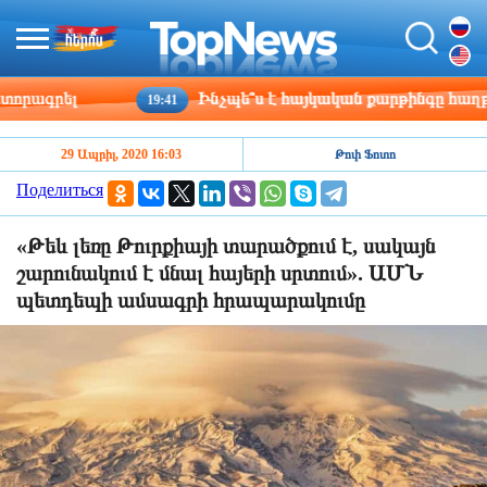
ագրել
Ինչպե՞ս է հայկական քարթինգը հաղթահար
19:41
29 Ապրիլ, 2020 16:03
Թոփ Ֆոտո
Поделиться
«Թեև լեռը Թուրքիայի տարածքում է, սակայն
շարունակում է մնալ հայերի սրտում». ԱՄՆ
պետդեպի ամսագրի հրապարակումը