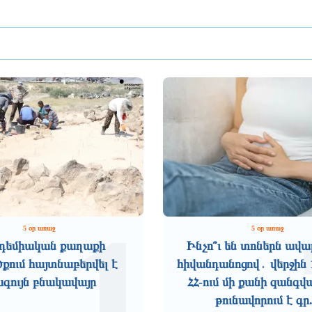
1
5 օր առաջ
5 օր առաջ
դեմիական քաղաքի
Ինչո՞ւ են տոներն ավա
ում հայտնաբերվել է
հիվանդանոցով․ վերջին 
ագույն բնակավայր
ՀՀ-ում մի քանի զանգվ
թունավորում է գր.