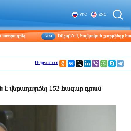
Tbilisi
Moscow
РУС
ENG
13:11
12:11
րել
Ինչպե՞ս է հայկական քարթինգը հաղթահարու
19:41
Поделиться
 է վերադարձել 152 հազար դրամ