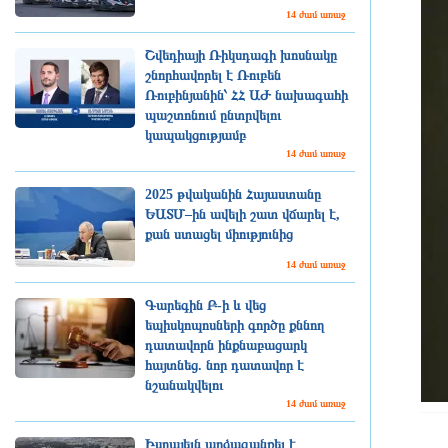
14 ժամ առաջ
Շվեդիայի Ռիկսդագի խոսնակը
շնորհավորել է Ռուբեն
Ռուբինյանին՝ ՀՀ ԱԺ նախագահի
պաշտոնում ընտրվելու
կապակցությամբ
14 ժամ առաջ
2025 թվականին Հայաստանը
ԵԱՏՄ–ին ավելի շատ վճարել է,
քան ստացել միությունից
14 ժամ առաջ
Գարեգին Բ-ի և վեց
եպիսկոպոսների գործը քննող
դատավորն ինքնաբացարկ
հայտնեց. նոր դատավոր է
նշանակվելու
14 ժամ առաջ
Իսրայելն արձագանքել է