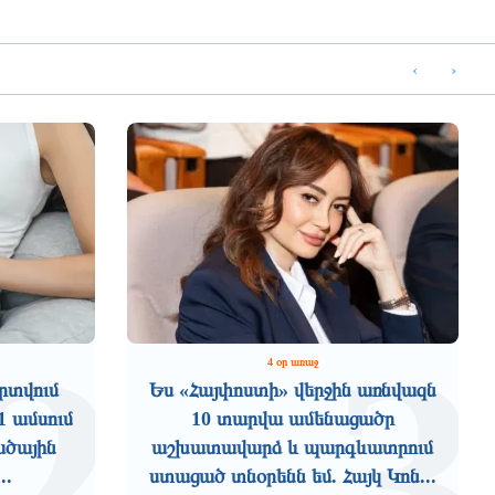
‹
›
2
3
4 օր առաջ
րտվում
Ես «Հայփոստի» վերջին առնվազն
1 ամսում
10 տարվա ամենացածր
ածային
աշխատավարձ և պարգևատրում
..
ստացած տնօրենն եմ. Հայկ Կոն...