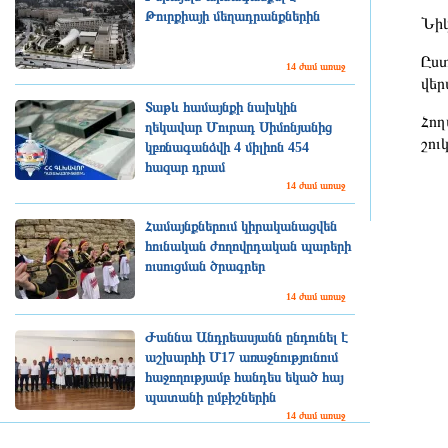
Թուրքիայի մեղադրանքներին
Նիկ
Ըստ
14 ժամ առաջ
վեր
Տաթև համայնքի նախկին
Հող
ղեկավար Մուրադ Սիմոնյանից
շու
կբռնագանձվի 4 միլիոն 454
հազար դրամ
14 ժամ առաջ
Համայնքներում կիրականացվեն
հունական ժողովրդական պարերի
ուսուցման ծրագրեր
14 ժամ առաջ
Ժաննա Անդրեասյանն ընդունել է
աշխարհի Մ17 առաջնությունում
հաջողությամբ հանդես եկած հայ
պատանի ըմբիշներին
14 ժամ առաջ