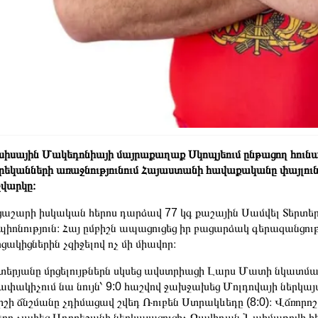
ւսիսային Մակեդոնիայի մայրաքաղաք Սկոպյեում ընթացող հուն
եկանների առաջնությունում Հայաստանի հավաքականը փայլուն ա
վարկը։
աշարի իսկական հերոս դարձավ 77 կգ քաշային Սամվել Տերտ
պիոնություն։ Հայ ըմբիշն ապացուցեց իր բացարձակ գերազանցու
րցակիցներին չզիջելով ոչ մի միավոր։
տերյանը մրցելույթներն սկսեց ավստրիացի Լարս Մատի նկատմ
ափակիչում նա նույն՝ 9:0 հաշվով ջախջախեց Մոլդովայի ներկ
իշի ճնշմանը չդիմացավ շվեդ Ռուբեն Ստրակևեդը (8:0)։ Վճռորո
երը չափեց Ադրբեջանի ներկայացուցիչ Ջավիդան Նահմաթովի հետ