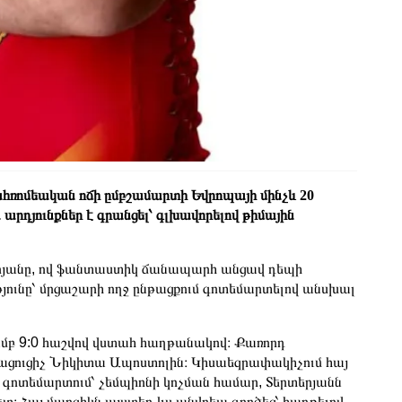
ահռոմեական ոճի ըմբշամարտի Եվրոպայի մինչև 20
րդյունքներ է գրանցել՝ գլխավորելով թիմային
երյանը, ով ֆանտաստիկ ճանապարհ անցավ դեպի
թյունը՝ մրցաշարի ողջ ընթացքում գոտեմարտելով անսխալ
ամբ 9:0 հաշվով վստահ հաղթանակով։ Քառորդ
այացուցիչ Նիկիտա Ապոստոլին։ Կիսաեզրափակիչում հայ
շ գոտեմարտում՝ չեմպիոնի կոչման համար, Տերտերյանն
։ Հայ մարզիկն այստեղ ևս անվրեպ գործեց՝ հաղթելով