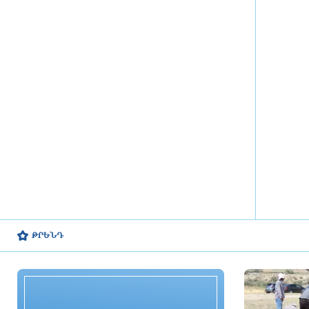
սահմանել Ռուսաստանի դեմ.
Կալլաս
5 ժամ առաջ
Ըստ սոցհարցման՝ Զելենսկին
ընտրությունների երկրորդ փուլում
կպարտվեր Զալուժնիին
5 ժամ առաջ
Կոնգոյում Էբոլայով
վարակվածների թիվը գերազանցել
է 4 հազարը
5 ժամ առաջ
Ֆրանսիայում կրկին չափազանց
շոգ եղանակ կհաստատվի
ԹՐԵՆԴ
5 ժամ առաջ
Իսրայելի ԱԳ նախարարը
շնորհավորել է Արարատ