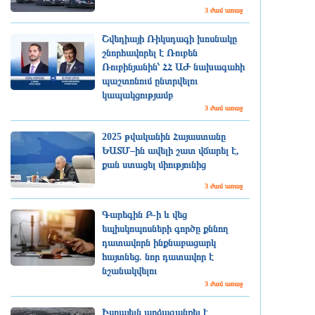
3 ժամ առաջ
Շվեդիայի Ռիկսդագի խոսնակը
շնորհավորել է Ռուբեն
Ռուբինյանին՝ ՀՀ ԱԺ նախագահի
պաշտոնում ընտրվելու
կապակցությամբ
3 ժամ առաջ
2025 թվականին Հայաստանը
ԵԱՏՄ–ին ավելի շատ վճարել է,
քան ստացել միությունից
3 ժամ առաջ
Գարեգին Բ-ի և վեց
եպիսկոպոսների գործը քննող
դատավորն ինքնաբացարկ
հայտնեց. նոր դատավոր է
նշանակվելու
3 ժամ առաջ
Իսրայելն արձագանքել է