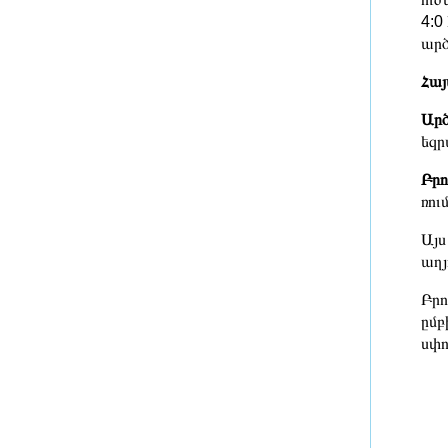
խնայողություն է արձանագրվել
4:0
4 ժամ առաջ
արծ
Հայաստանում էբոլայի
Հայ
ներթափանցման վտանգը ցածր է.
Արծ
ՀՎԿԱԿ
եզր
4 ժամ առաջ
Բրո
Վայոց ձորի քրեական
ռու
ոստիկանները դանակահարության
դեպք են բացահայտել․
Այս
կատարվում է նախաքննություն
աղյ
5 ժամ առաջ
Բրո
Մեկնարկել է Գարեգին Բ-ի և վեց
ըմբ
եպիսկոպոսների վերաբերյալ
սփո
քրեական գործով առաջին
դատական նիստը
5 ժամ առաջ
ԵՄ-ն նոր պատժամիջոցներ է