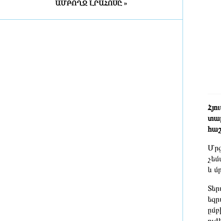
ԱՄԲՈՂՋ ԼՐԱՀՈՍԸ »
Դատախազությունն
«Արարատցեմենտ»-ի
սեփականության իրավունքով
պատկանող մարզադպրոցի
ձեռքբերման գործընթացում
հայտնաբերել է մի շարք
խախտումներ
4 ժամ առաջ
«Նավասարդը»՝ 5 տարեկան․
Սիսիանում հայ-իրանական
Հյո
փառատոնը կանցկացվի երկօրյա
տար
ձևաչափով
հաշ
4 ժամ առաջ
Մրց
ՀՀ ԱԱԾ սահմանապահ զորքերի
չեմ
պատվիրակության այցը Լիտվա
և մ
4 ժամ առաջ
Տեր
եզր
ՀԷՑ-ում հաշվիչների գնման
ըմբ
մրցույթից 500 մլն դրամից ավելի
ուժ