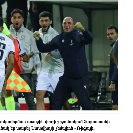
որակավորման առաջին փուլի շրջանակում Հայաստանի
նակ էր տարել Լատվիայի չեմպիոն «Ռիգայի»