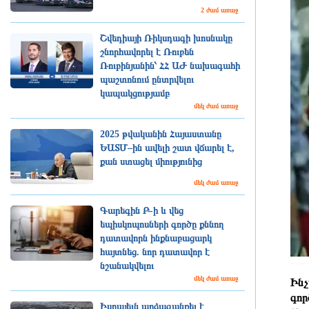
2 ժամ առաջ
Շվեդիայի Ռիկսդագի խոսնակը
շնորհավորել է Ռուբեն
Ռուբինյանին՝ ՀՀ ԱԺ նախագահի
պաշտոնում ընտրվելու
կապակցությամբ
մեկ ժամ առաջ
2025 թվականին Հայաստանը
ԵԱՏՄ–ին ավելի շատ վճարել է,
քան ստացել միությունից
մեկ ժամ առաջ
Գարեգին Բ-ի և վեց
եպիսկոպոսների գործը քննող
դատավորն ինքնաբացարկ
հայտնեց. նոր դատավոր է
նշանակվելու
մեկ ժամ առաջ
Ինչ
գոր
Իսրայելն արձագանքել է