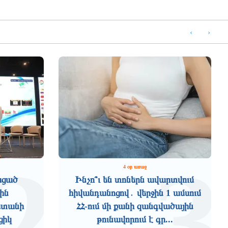
‹
›
2
3
4 օր առաջ
ացած
Ինչո՞ւ են տոներն ավարտվում
ին
հիվանդանոցով․ վերջին 1 ամսում
աստանի
ՀՀ-ում մի քանի զանգվածային
ցիկ
թունավորում է գր...