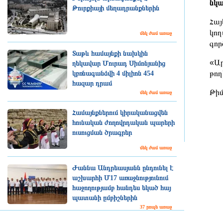
նկա
Թուրքիայի մեղադրանքներին
Հայ
կող
մեկ ժամ առաջ
գոր
Տաթև համայնքի նախկին
«Ար
ղեկավար Մուրադ Սիմոնյանից
թող
կբռնագանձվի 4 միլիոն 454
հազար դրամ
Թիմ
մեկ ժամ առաջ
Համայնքներում կիրականացվեն
հունական ժողովրդական պարերի
ուսուցման ծրագրեր
մեկ ժամ առաջ
Ժաննա Անդրեասյանն ընդունել է
աշխարհի Մ17 առաջնությունում
հաջողությամբ հանդես եկած հայ
պատանի ըմբիշներին
37 րոպե առաջ