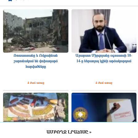
Ռուսաստանը և Ուկրաինան
Արարատ Միրզոյանը օգոստոսի 10-
շարունակում են փոխադարձ
14-ը ներառյալ կլինի արձակուրդում
հարվածները
4 ժամ առաջ
4 ժամ առաջ
ԱՄԲՈՂՋ ԼՐԱՀՈՍԸ »