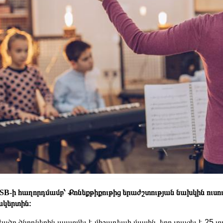
B-ի հաղորդմամբ՝ Քոնեքթիքութից երաժշտության նախկին ուսու
կերտին։
ժածը ծնողներին պատմել է միջադեպի մասին, երբ լրացել է 25 տ