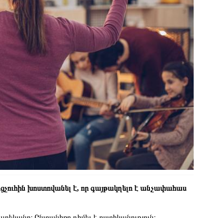
ցչուհին խոստովանել է, որ գայթակղելո է անչափահաս
արեկանը։ Ընտանիքը դիմել է ոստիկանություն։