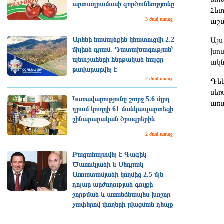
արտադրամասի գործունեությունը
Հետ
3 ժամ առաջ
աշա
Այս
Արենի համայնքին կհատուցվի 2.2
միլիոն դրամ. Դատախազության՝
խոս
պետշահերի հերթական հայցը
ակն
բավարարվել է
2 ժամ առաջ
Դեկ
սեռ
Կառավարությունը շուրջ 5.6 մլրդ
առա
դրամ կուղղի 61 մանկապարտեզի
շինարարական ծրագրերին
2 ժամ առաջ
Բացահայտվել է Գագիկ
Ծառուկյանի և Սեդրակ
Առուստամյանի կողմից 2.5 մլն
դոլար արժողության գույքի
շորթման և առանձնապես խոշոր
չափերով փողերի լվացման դեպք
2 ժամ առաջ