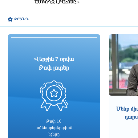
ԱՄԲՈՂՋ ԼՐԱՀՈՍԸ »
Բաքվի Վերաքննիչ դատարանն
անփոփոխ է թողել հայ գերիների
դատավճիռը
ԹՐԵՆԴ
2 ժամ առաջ
Գավին այսուհետ հանդես կգա
վարդագույն մազերով
Վերջին 7 օրվա
2 ժամ առաջ
Թոփ լուրեր
ՆԳՆ քրեական ոստիկանները
թմրամիջոցի իրացման դեպք են
բացահայտել․ առգրավվել է
0
մարիխուանայով 72 փաթեթ
2 ժամ առաջ
Մենք մի
NASA-ն հաստատել է՝ SpaceX-ի
դուրս
հրթիռի հատվածը բախվել է
Թոփ 10
Լուսնին
ամենաընթերցված
2 ժամ առաջ
էջերը