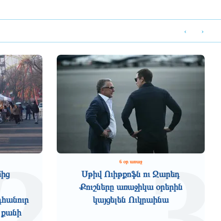
‹
›
2
3
6 օր առաջ
մից
Սթիվ Ուիթքոֆն ու Ջարեդ
Քուշները առաջիկա օրերին
դհանուր
կայցելեն Ուկրաինա
 քանի