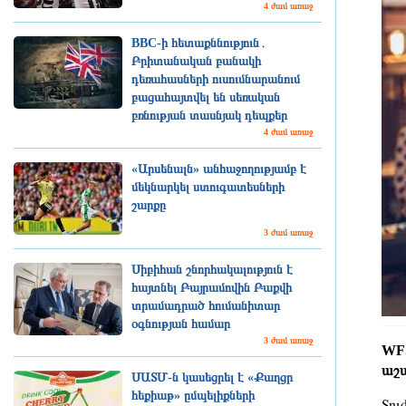
4 ժամ առաջ
BBC-ի հետաքննություն․
Բրիտանական բանակի
դեռահասների ուսումնարանում
բացահայտվել են սեռական
բռնության տասնյակ դեպքեր
4 ժամ առաջ
«Արսենալն» անհաջողությամբ է
մեկնարկել ստուգատեսների
շարքը
3 ժամ առաջ
Սիբիհան շնորհակալություն է
հայտնել Բայրամովին Բաքվի
տրամադրած հումանիտար
օգնության համար
3 ժամ առաջ
WFS
աշա
ՍԱՏՄ-ն կասեցրել է «Քաղցր
հեքիաթ» ըմպելիքների
Տու