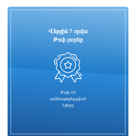
նիստը
4 ժամ առաջ
4 ժամ առաջ
Վերջին 7 օրվա
Թոփ լուրեր
0
Գիդեոն Սաարը կոշտ հակադարձել է
Ռոդրին որոշում է կայացրել
Հաքան Ֆիդանին
կարիերան շարունակել կատալոնական
«Բարսելոնայում»
3 ժամ առաջ
3 ժամ առաջ
Թոփ 10
ամենաընթերցված
էջերը