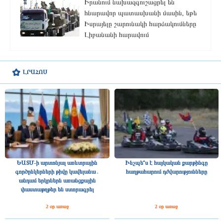
Իրանում նախազգուշացրել են
հնարավոր պատասխանի մասին, եթե
Իսրայելը շարունակի հարձակումները
Լիբանանի հարավում
ԼՐԱՀՈՍ
ԵԱՏՄ-ի արտոնյալ առևտրային
Ինչպե՞ս է հայկական քարթինգը
գործընկերների թիվը կավելանա․
հաղթահարում դժվարությունները
անդամ երկրներն առանցքային
փաստաթղթեր են ստորագրել
2 օր առաջ
2 օր առաջ