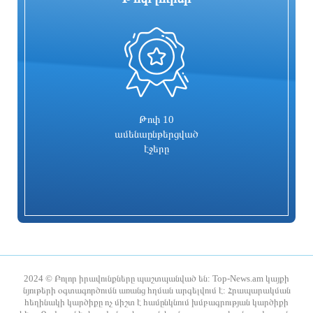
0
Իսրայելն արձագանքել է Թուրքիայի
Տաթև համայնքի նախկին ղեկավար
մեղադրանքներին
Մուրադ Սիմոնյանից կբռնագանձվի 4
միլիոն 454 հազար դրամ
3 ժամ առաջ
3 ժամ առաջ
Թոփ 10
ամենաընթերցված
էջերը
Համայնքներում կիրականացվեն
Ժաննա Անդրեասյանն ընդունել է
հունական ժողովրդական պարերի
աշխարհի Մ17 առաջնությունում
ուսուցման ծրագրեր
հաջողությամբ հանդես եկած հայ
2024 © Բոլոր իրավունքները պաշտպանված են: Top-News.am կայքի
պատանի ըմբիշներին
նյութերի օգտագործումն առանց հղման արգելվում է: Հրապարակման
հեղինակի կարծիքը ոչ միշտ է համընկնում խմբագրության կարծիքի
3 ժամ առաջ
3 ժամ առաջ