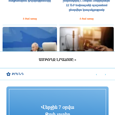
հաղթահարում դժվարությունները
շնորհավորել է Ռուբեն Ռուբինյանին՝
ՀՀ ԱԺ նախագահի պաշտոնում
ընտրվելու կապակցությամբ
4 ժամ առաջ
4 ժամ առաջ
ԱՄԲՈՂՋ ԼՐԱՀՈՍԸ »
2025 թվականին Հայաստանը ԵԱՏՄ–
Գարեգին Բ-ի և վեց եպիսկոպոսների
ին ավելի շատ վճարել է, քան ստացել
գործը քննող դատավորն
‹
›
ԹՐԵՆԴ
միությունից
ինքնաբացարկ հայտնեց. նոր
դատավոր է նշանակվելու
4 ժամ առաջ
3 ժամ առաջ
Վերջին 7 օրվա
Թոփ լուրեր