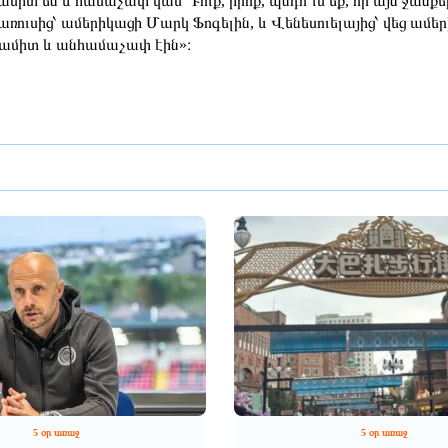
ամիտ են և համաչափ կամ Դուք, իրոք, պնդո՞ւմ եք, որ այն ջանք
առուսից՝ ամերիկացի Մարկ Ֆոգելին, և Վենեսուելայից՝ վեց ա
ամիտ և անհամաչափ էին»։
5 օր առաջ
5 օր առաջ