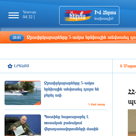
Իմ Հերոս
Yerevan
Tbilisi
Moscow
Pa
04:32
04:32
03:32
02
նախագիծ
Ջրափրկարարները 5-ամյա երեխային անվտանգ դուրս են բեր
ԼՐԱՀՈՍ
6 Մարտ,
Ջրափրկարարները 5-ամյա
երեխային անվտանգ դուրս են
ՀՀ
բերել ափ
պ
5 ժամ առաջ
Պուտինը հայտարարել է
ռուսական բանակում
վերադասավորումների մասին