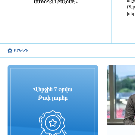
ողջ
ԱՄԲՈՂՋ ԼՐԱՀՈՍԸ »
մասնագետների խնամքին․ ԲԸՏՄ
Բել
խել
5 ժամ առաջ
Փրկարարները մարել են Երևանի
տներից մեկի տանիքում բռնկված
հրդեհը
6 ժամ առաջ
ԹՐԵՆԴ
ԱՄՆ-ն կարող է վերացնել Իրանի
շրջափակումը. FT
6 ժամ առաջ
Վերջին 7 օրվա
«Մուլտի գրուպ» կոնցեռնի
Թոփ լուրեր
նախկին գլխավոր տնօրենը և
տնօրենը ձերբակալվել են
6 ժամ առաջ
Լիբանանում ավելի քան 800
հազար տեղահանված փորձում է