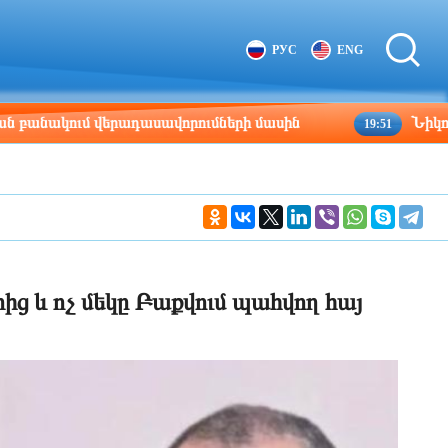
Tbilisi
Moscow
РУС
ENG
04:32
03:32
ում վերադասավորումների մասին
Նիկոլայ Ծատո
19:51
րից և ոչ մեկը Բաքվում պահվող հայ