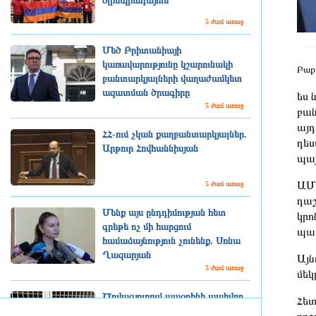
օլիմպիադայում
5 ժամ առաջ
Մեծ Բրիտանիայի
կառավարությունը կշարունակի
Բաք
բանտարկյալների վաղաժամկետ
ազատման ծրագիրը
ես 
5 ժամ առաջ
բան
այդ
ՀՀ-ում չկան քաղբանտարկյալներ.
դես
Արթուր Հովհաննիսյան
պայ
ԱՄՆ
5 ժամ առաջ
դաշ
Մենք այս ընդդիմության հետ
կրո
գրեթե ոչ մի հարցում
պատ
համաձայնություն չունենք. Սոնա
Ղազարյան
Այն
5 ժամ առաջ
մեկ
Ծովագյուղում ապօրինի պահվող
Հետ
գայլերը հանձնվել են