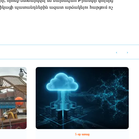
երը, որոնք ձեռնարկվել են նախագահ Թրամփի կողմից՝
մերիկացի պատանդներին ազատ արձակելու հարցում ոչ
‹
›
5 օր առաջ