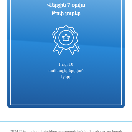
Վերջին 7 օրվա
Թոփ լուրեր
0
Գարեգին Բ-ի և վեց եպիսկոպոսների
Իսրայելն արձագանքել է Թուրքիայի
գործը քննող դատավորն
մեղադրանքներին
ինքնաբացարկ հայտնեց. նոր
դատավոր է նշանակվելու
1 օր առաջ
1 օր առաջ
Թոփ 10
ամենաընթերցված
էջերը
Տաթև համայնքի նախկին ղեկավար
Համայնքներում կիրականացվեն
Մուրադ Սիմոնյանից կբռնագանձվի 4
հունական ժողովրդական պարերի
միլիոն 454 հազար դրամ
ուսուցման ծրագրեր
2024 © Բոլոր իրավունքները պաշտպանված են: Top-News.am կայքի