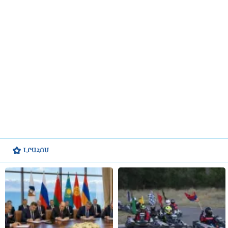
ԼՐԱՀՈՍ