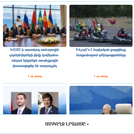
ԵԱՏՄ-ի արտոնյալ առևտրային
Ինչպե՞ս է հայկական քարթինգը
գործընկերների թիվը կավելանա․
հաղթահարում դժվարությունները
անդամ երկրներն առանցքային
փաստաթղթեր են ստորագրել
1 օր առաջ
1 օր առաջ
ԱՄԲՈՂՋ ԼՐԱՀՈՍԸ »
Շվեդիայի Ռիկսդագի խոսնակը
2025 թվականին Հայաստանը ԵԱՏՄ–