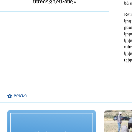
ԱՄԲՈՂՋ ԼՐԱՀՈՍԸ »
Դատախազությունն
են 
«Արարատցեմենտ»-ի
Reu
սեփականության իրավունքով
պատկանող մարզադպրոցի
կող
ձեռքբերման գործընթացում
ընտ
հայտնաբերել է մի շարք
կոր
խախտումներ
կրի
13 ժամ առաջ
անո
կրի
«Նավասարդը»՝ 5 տարեկան․
(չի
Սիսիանում հայ-իրանական
փառատոնը կանցկացվի երկօրյա
ձևաչափով
13 ժամ առաջ
ՀՀ ԱԱԾ սահմանապահ զորքերի
ԹՐԵՆԴ
պատվիրակության այցը Լիտվա
13 ժամ առաջ
ՀԷՑ-ում հաշվիչների գնման
մրցույթից 500 մլն դրամից ավելի