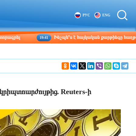
Tbilisi
Moscow
РУС
ENG
11:14
10:14
Ինչպե՞ս է հայկական քարթինգը հաղթահարում դ
19:41
րիպտոարժույթից. Reuters-ի