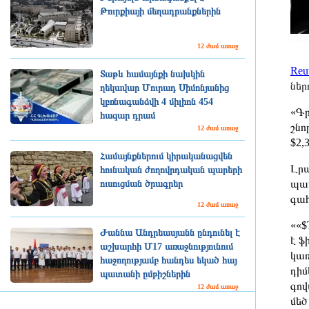
Թուրքիայի մեղադրանքներին
12 ժամ առաջ
Reu
Տաթև համայնքի նախկին
ներ
ղեկավար Մուրադ Սիմոնյանից
կբռնագանձվի 4 միլիոն 454
«Գր
հազար դրամ
շնո
12 ժամ առաջ
$2,
Համայնքներում կիրականացվեն
Լրա
հունական ժողովրդական պարերի
պատ
ուսուցման ծրագրեր
գահ
12 ժամ առաջ
««$
Ժաննա Անդրեասյանն ընդունել է
է ֆ
աշխարհի Մ17 առաջնությունում
կառ
հաջողությամբ հանդես եկած հայ
դիմ
պատանի ըմբիշներին
գով
12 ժամ առաջ
մեծ