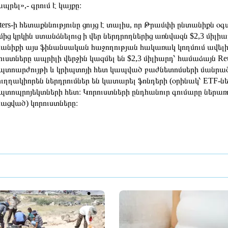
ապրել»,- գրում է կայքը։
ters-ի հետաքննությունը ցույց է տալիս, որ Թրամփի ընտանիքն
մից կրկին ստանձնելուց ի վեր ներդրողներից առնվազն $2,3 միլի
անիքի այս ֆինանսական հաջողության հակառակ կողմում ավելի ք
ուստները ապրիլի վերջին կազմել են $2,3 միլիարդ՝ համաձայն Reut
պտոարժույթի և կրիպտոյի հետ կապված բաժնետոմսերի մանրածա
ւղղակիորեն ներդրումներ են կատարել ֆոնդերի (օրինակ՝ ETF-ն
պտոպրոյեկտների հետ։ Կորուստների ընդհանուր գումարը ներառ
րացված) կորուստները։