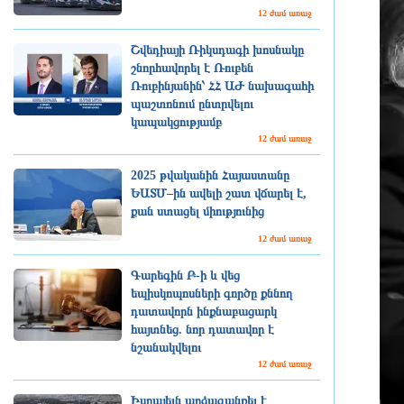
12 ժամ առաջ
Շվեդիայի Ռիկսդագի խոսնակը
շնորհավորել է Ռուբեն
Ռուբինյանին՝ ՀՀ ԱԺ նախագահի
պաշտոնում ընտրվելու
կապակցությամբ
12 ժամ առաջ
2025 թվականին Հայաստանը
ԵԱՏՄ–ին ավելի շատ վճարել է,
քան ստացել միությունից
12 ժամ առաջ
Գարեգին Բ-ի և վեց
եպիսկոպոսների գործը քննող
դատավորն ինքնաբացարկ
հայտնեց. նոր դատավոր է
նշանակվելու
12 ժամ առաջ
Իսրայելն արձագանքել է