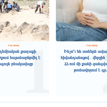
1
4 օր առաջ
4 օր առաջ
դեմիական քաղաքի
Ինչո՞ւ են տոներն ավա
ում հայտնաբերվել է
հիվանդանոցով․ վերջին 
ագույն բնակավայր
ՀՀ-ում մի քանի զանգվ
թունավորում է գր.