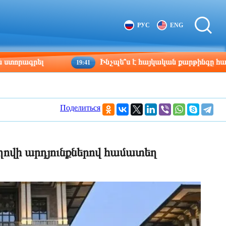
Tbilisi
Moscow
РУС
ENG
08:56
07:56
լ
Ինչպե՞ս է հայկական քարթինգը հաղթահարում 
19:41
Поделиться
ովի արդյունքներով համատեղ