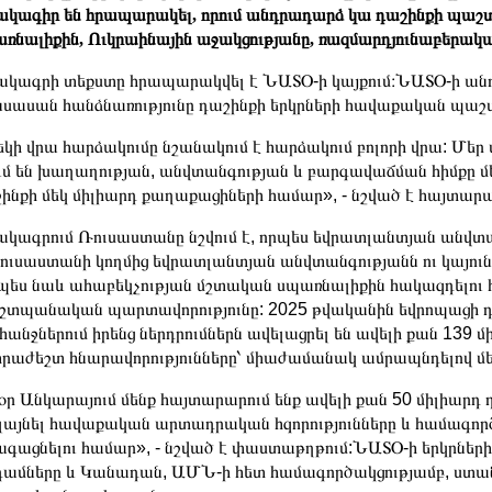
ակագիր են հրապարակել, որում անդրադարձ կա դաշինքի պաշ
ռնալիքին, Ուկրաինային աջակցությանը, ռազմարդյունաբերակա
ակագրի տեքստը հրապարակվել է ՆԱՏՕ-ի կայքում։ՆԱՏՕ-ի անդ
սասան հանձնառությունը դաշինքի երկրների հավաքական պաշ
կի վրա հարձակումը նշանակում է հարձակում բոլորի վրա: Մեր 
ւմ են խաղաղության, անվտանգության և բարգավաճման հիմքը 
ինքի մեկ միլիարդ քաղաքացիների համար», - նշված է հայտարա
ակագրում Ռուսաստանը նշվում է, որպես եվրատլանտյան անվ
ւսաստանի կողմից եվրատլանտյան անվտանգությանն ու կայուն
պես նաև ահաբեկչության մշտական ​​սպառնալիքին հակազդելո
շտպանական պարտավորությունը: 2025 թվականին եվրոպացի
անջներում իրենց ներդրումներն ավելացրել են ավելի քան 139 մ
րաժեշտ հնարավորությունները՝ միաժամանակ ամրապնդելով մե
օր Անկարայում մենք հայտարարում ենք ավելի քան 50 միլիարդ 
լայնել հավաքական արտադրական հզորությունները և համագործա
գացնելու համար», - նշված է փաստաթղթում:ՆԱՏՕ-ի երկրների 
ամները և Կանադան, ԱՄՆ-ի հետ համագործակցությամբ, ստան