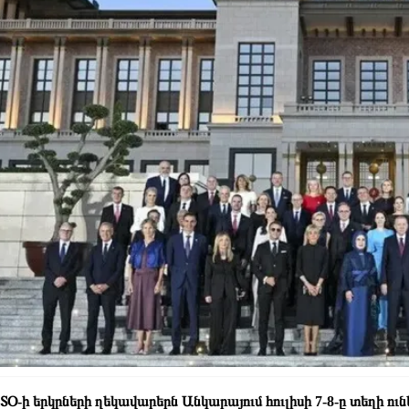
Օ-ի երկրների ղեկավարերն Անկարայում հուլիսի 7-8-ը տեղի 