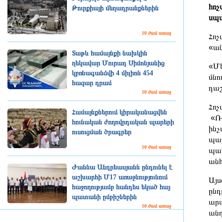
հռչ
Թուրքիայի մեղադրանքներին
սպա
10 ժամ առաջ
Հռչ
«ան
Տաթև համայնքի նախկին
ղեկավար Մուրադ Սիմոնյանից
«Մե
կբռնագանձվի 4 միլիոն 454
մնո
հազար դրամ
դաշ
10 ժամ առաջ
Հռչ
Համայնքներում կիրականացվեն
«Ռո
հունական ժողովրդական պարերի
ինչ
ուսուցման ծրագրեր
պա
10 ժամ առաջ
պահ
անհ
Ժաննա Անդրեասյանն ընդունել է
աշխարհի Մ17 առաջնությունում
Այս
հաջողությամբ հանդես եկած հայ
ընդ
պատանի ըմբիշներին
արա
10 ժամ առաջ
անդ