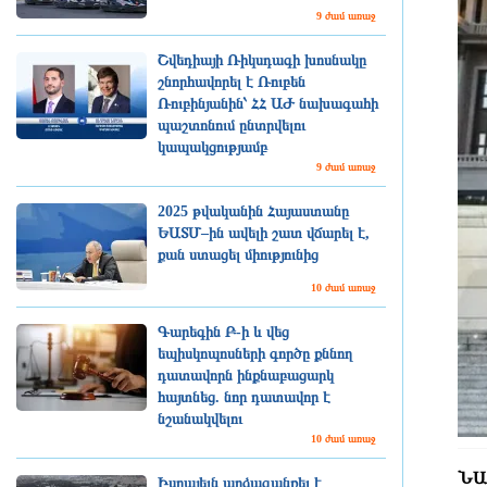
9 ժամ առաջ
Շվեդիայի Ռիկսդագի խոսնակը
շնորհավորել է Ռուբեն
Ռուբինյանին՝ ՀՀ ԱԺ նախագահի
պաշտոնում ընտրվելու
կապակցությամբ
9 ժամ առաջ
2025 թվականին Հայաստանը
ԵԱՏՄ–ին ավելի շատ վճարել է,
քան ստացել միությունից
10 ժամ առաջ
Գարեգին Բ-ի և վեց
եպիսկոպոսների գործը քննող
դատավորն ինքնաբացարկ
հայտնեց. նոր դատավոր է
նշանակվելու
10 ժամ առաջ
ՆԱՏ
Իսրայելն արձագանքել է