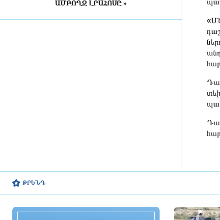
պա
ԱՄԲՈՂՋ ԼՐԱՀՈՍԸ »
Դատախազությունն
«Արարատցեմենտ»-ի
«Մե
սեփականության իրավունքով
դաշ
պատկանող մարզադպրոցի
ներ
ձեռքբերման գործընթացում
անդ
հայտնաբերել է մի շարք
խախտումներ
հար
10 ժամ առաջ
Դաշ
«Նավասարդը»՝ 5 տարեկան․
տեխ
Սիսիանում հայ-իրանական
պահ
փառատոնը կանցկացվի երկօրյա
ձևաչափով
Դաշ
10 ժամ առաջ
հար
ՀՀ ԱԱԾ սահմանապահ զորքերի
պատվիրակության այցը Լիտվա
ԹՐԵՆԴ
11 ժամ առաջ
ՀԷՑ-ում հաշվիչների գնման
մրցույթից 500 մլն դրամից ավելի