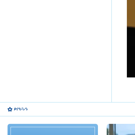
գրանցում են շոգի նոր ռեկորդներ
2 ժամ առաջ
Ոչ դիլերների համար
էլեկտրամոբիլների ներմուծման
քվոտան սպառվում է. մնացորդը`
784 հատ. ՊԵԿ
2 ժամ առաջ
Իրանի և Օմանի միջև
համաձայնագիրը չի
երաշխավորում Հորմուզի նեղուցով
նավարկության անվտանգությունը.
Բաղաեի
2 ժամ առաջ
Սաակաշվիլիի կուսակցությունը
ԹՐԵՆԴ
վերափոխման է ենթարկվում
2 ժամ առաջ