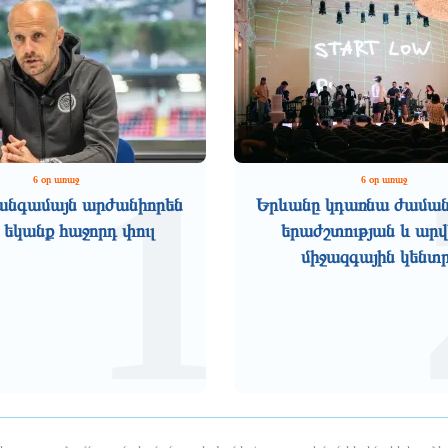
1
6 օր առաջ
6 օր առաջ
անգամայն արժանիորեն
Երևանը կդառնա ժամա
 եկանք հաջորդ փուլ
երաժշտության և ար
միջազգային կենտ