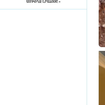
ԱՄԲՈՂՋ ԼՐԱՀՈՍԸ »
3 ժամ առաջ
Վինիսիուսը ջնջել է Ռեալի հետ
կապված բոլոր լուսանկարներն ու
գրառումները
3 ժամ առաջ
Երևանի աղբահանության
համակարգը կհամալրվի նոր
սերնդի 10 աղբատար մեքենայով
3 ժամ առաջ
Սպիտակում նոր կառուցված շենքի
բնակարաններից 23-ը
կհատկացվի երկրաշարժի
հետևանքով անօթևան մնացած
ընտանիքներին
3 ժամ առաջ
Եվրոպայի մայրաքաղաքները