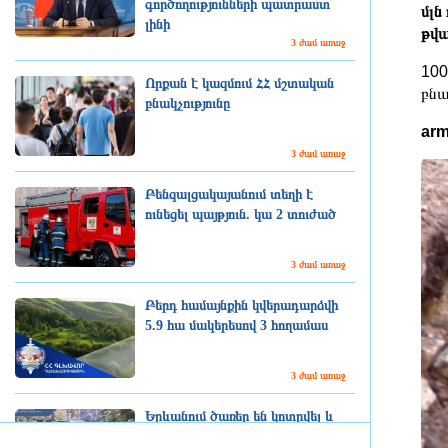
գործողությունների պատրաստ
մլն
լինի
թվա
3 ժամ առաջ
100
Որքան է կազմում ՀՀ մշտական
բնա
բնակչությունը
arm
3 ժամ առաջ
Բենզալցակայանում տեղի է
ունեցել պայթյուն. կա 2 տուժած
3 ժամ առաջ
Բերդ համայնքին կվերադարձվի
5.9 հա մակերեսով 3 հողամաս
3 ժամ առաջ
Երևանում ծառեր են կոտրվել և
ընկել ավտոմեքենաների վրա