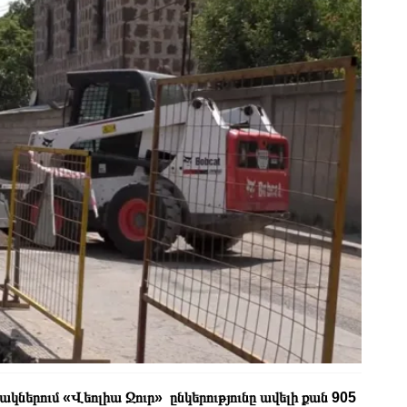
երում «Վեոլիա Ջուր» ընկերությունը ավելի քան 905