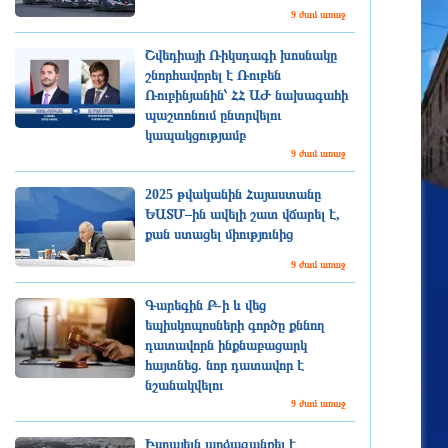
9 ժամ առաջ
Շվեդիայի Ռիկսդագի խոսնակը
շնորհավորել է Ռուբեն
Ռուբինյանին՝ ՀՀ ԱԺ նախագահի
պաշտոնում ընտրվելու
կապակցությամբ
9 ժամ առաջ
2025 թվականին Հայաստանը
ԵԱՏՄ–ին ավելի շատ վճարել է,
քան ստացել միությունից
9 ժամ առաջ
Գարեգին Բ-ի և վեց
եպիսկոպոսների գործը քննող
դատավորն ինքնաբացարկ
հայտնեց. նոր դատավոր է
նշանակվելու
9 ժամ առաջ
Իսրայելն արձագանքել է