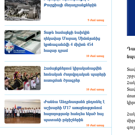
Թուրքիայի մեղադրանքներին
9 ժամ առաջ
Տաթև համայնքի նախկին
ղեկավար Մուրադ Սիմոնյանից
կբռնագանձվի 4 միլիոն 454
Դատ
հազար դրամ
նպա
10 ժամ առաջ
Համայնքներում կիրականացվեն
Տավ
հունական ժողովրդական պարերի
շրջ
ուսուցման ծրագրեր
Հակ
Տավ
10 ժամ առաջ
մոտ
Ժաննա Անդրեասյանն ընդունել է
կիր
աշխարհի Մ17 առաջնությունում
Հակ
հաջողությամբ հանդես եկած հայ
պատանի ըմբիշներին
միջ
10 ժամ առաջ
գույ