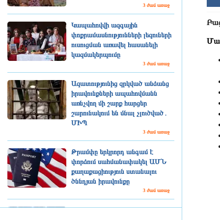
3 ժամ առաջ
Բաց
Կապահովվի ազգային
փոքրամասնությունների լեզուների
Մա
ուսուցման առավել հասանելի
կազմակերպումը
3 ժամ առաջ
Ազատությունից զրկված անձանց
իրավունքների ապահովմանն
առնչվող մի շարք հարցեր
շարունակում են մնալ չլուծված․
ՄԻՊ
3 ժամ առաջ
Թրամփը երկրորդ անգամ է
փորձում սահմանափակել ԱՄՆ
քաղաքացիություն ստանալու
ծննդյան իրավունքը
3 ժամ առաջ
Տավուշի պարեկները հայտնաբերել