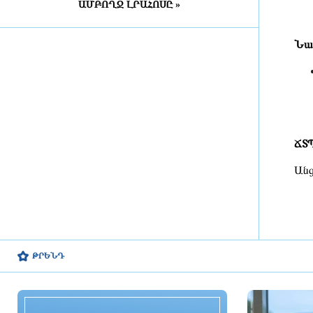
են անկանոն երթևեկող «Նիվան»
ԱՄԲՈՂՋ ԼՐԱՀՈՍԸ »
և տեղափոխել պահպանվող
հատուկ տարածք
3 ժամ առաջ
Նախ
2026-ի առաջին կիսամյակում
ընտանեկան բռնության 204 գործ է
ուղարկվել դատարան. ՔԿ
3 ժամ առաջ
ՃՏՊ
Յան Կոուտոն «Բորուսիա
Դորտմունդից» միացել է
Անց
«Կոմոյին»
2 ժամ առաջ
Հյուրանոցներին աստղեր կշնորհի
Հայաստանի հյուրանոցների
ասոցիացիան
ԹՐԵՆԴ
2 ժամ առաջ
Կասեցվել է «Ծիրան»