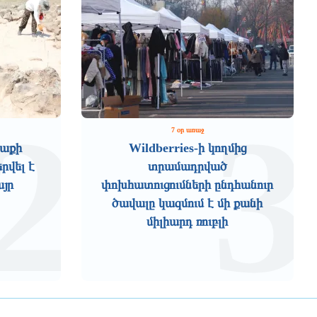
2
3
7 օր առաջ
աքի
Wildberries-ի կողմից
րվել է
տրամադրված
այր
փոխհատուցումների ընդհանուր
ծավալը կազմում է մի քանի
միլիարդ ռուբլի