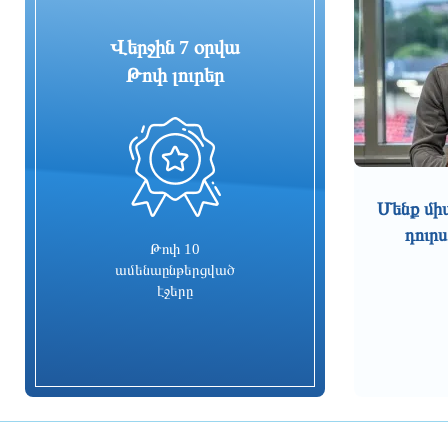
սուպերմարկետում գործող հացի
արտադրամասի գործունեությունը՝
Վերջին 7 օրվա
սանիտարական խախտումների
պատճառով
Թոփ լուրեր
2 ժամ առաջ
Դարոն Աճեմօղլուն մեծ
ցանկություն ունի մոտ ապագայում
0
այցելելու Հայաստան. դեսպան
Մկրտչյան
2 ժամ առաջ
Մենք մի
դուրս
Իրանական ընկերությունները
Թոփ 10
սկսել են Հայաստանում
ամենաընթերցված
Քաջարանի թունելի
էջերը
շինարարությունը. դեսպանություն
2 ժամ առաջ
ԵԱՏՄ սկզբունքները
գործնականում չեն
իրականացվում, ասել է
Փաշինյանը` մինչ այդ «ոտքի
վրա» զրուցելով Միշուստինի հետ