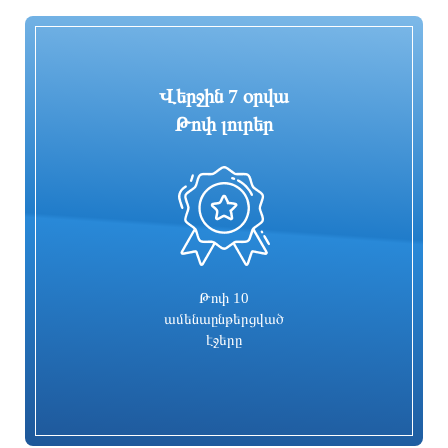
1 օր առաջ
1 օր առաջ
Վերջին 7 օրվա
Թոփ լուրեր
0
Գարեգին Բ-ի և վեց եպիսկոպոսների
Իսրայելն արձագանքել է Թուրքիայի
գործը քննող դատավորն
մեղադրանքներին
ինքնաբացարկ հայտնեց. նոր
դատավոր է նշանակվելու
1 օր առաջ
1 օր առաջ
Թոփ 10
ամենաընթերցված
էջերը