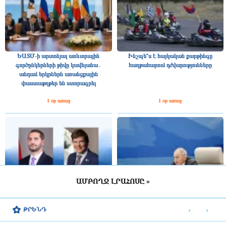
ԵԱՏՄ-ի արտոնյալ առևտրային
Ինչպե՞ս է հայկական քարթինգը
գործընկերների թիվը կավելանա․
հաղթահարում դժվարությունները
անդամ երկրներն առանցքային
փաստաթղթեր են ստորագրել
1 օր առաջ
1 օր առաջ
ԱՄԲՈՂՋ ԼՐԱՀՈՍԸ »
Շվեդիայի Ռիկսդագի խոսնակը
2025 թվականին Հայաստանը ԵԱՏՄ–
շնորհավորել է Ռուբեն Ռուբինյանին՝
ին ավելի շատ վճարել է, քան ստացել
‹
›
ԹՐԵՆԴ
ՀՀ ԱԺ նախագահի պաշտոնում
միությունից
ընտրվելու կապակցությամբ