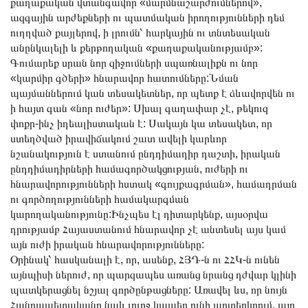
քաղաքական վտանգավոր «մարմնաշարժումներով»,
ազգային արժեքների ու պատմական իրողությունների դեմ
ուղղված քայլերով, ի լրումն՝ հարկային ու տնտեսական
անընկալելի և քերթողական «քաղաքականությամբ»:
Գումարեք սրան նոր զիջումների սպառնալիքն ու նոր
«կարմիր գծերի» հնարավոր հատումները:Նման
պայմաններում կան տեսակետներ, որ պետք է ձևավորվեն ու
ի հայտ գան «նոր ուժեր»: Սխալ գաղափար չէ, թեկուզ
փոքր-ինչ իդեալիստական է: Սակայն կա տեսակետ, որ
ստեղծված իրավիճակում շատ ավելի կարևոր
նշանակություն է ստանում ընդդիմադիր դաշտի, իրական
ընդդիմադիրների համագործակցության, ուժերի ու
հնարավորությունների հստակ «գույքագրման», համադրման
ու գործողությունների համակարգման
կարողականությունը:Ինչպես էլ դիտարկենք, այսօրվա
դրությամբ Հայաստանում հնարավոր չէ անտեսել այս կամ
այն ուժի իրական հնարավորությունները:
Օրինակ՝ հասկանալի է, որ, ասենք, ՀՅԴ-ն ու ՀՀԿ-ն ունեն
այնպիսի ներուժ, որ պարզապես առանց նրանց դժվար կլինի
պատկերացնել նշյալ գործընթացները: Առավել ևս, որ նույն
Հանրապետականը նաև լուրջ կապեր ունի արտերկրում, այդ