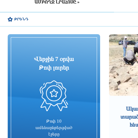
ԱՄԲՈՂՋ ԼՐԱՀՈՍԸ »
9 ժամ առաջ
Շինարարական աշխատանքների
ԹՐԵՆԴ
պատճառով Խանջյանի մի
հատվածը փակ կլինի, Տ4-ի
երթուղին էլ կփոխվի
9 ժամ առաջ
Ընտրական բնույթի
Վերջին 7 օրվա
հանցագործությունների դեպքերի
առթիվ նախաձեռնվել է 209
Թոփ լուրեր
քրեական վարույթ
9 ժամ առաջ
0
Սա կարելի է որպես
մարտահրավեր դիտարկել
Ակա
10 ժամ առաջ
տարածք
Թոփ 10
հն
Չուամենին և Կամավինգան
ամենաընթերցված
գերադասում են մնալ Մադրիդում
էջերը