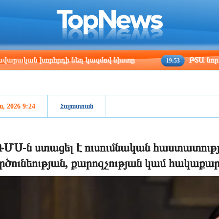
ris
Los Angeles
Beijing
Yerevan
:48
20:48
11:48
07:48
 խորհրդի նեղ կազմով նիստը
ԲՏԱ նոր փոխնախա
19:53
ս, 2026 9:24
Հայաստան
ՄՍ-ն ստացել է ուսումնական հաստատութ
րծունեության, քարոզչության կամ հակաքա