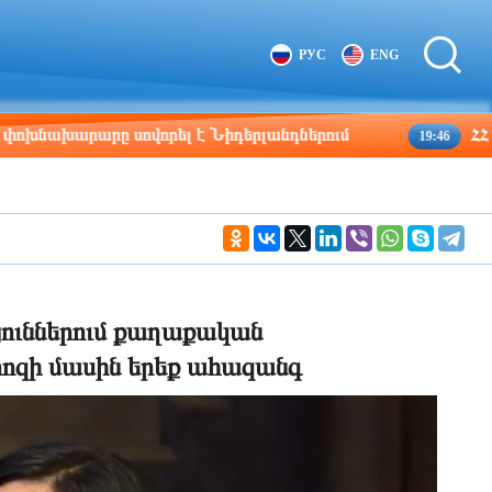
Tbilisi
Moscow
РУС
ENG
07:48
06:48
րարը սովորել է Նիդերլանդներում
ՀՀ շրջաննե
19:46
յուններում քաղաքական
րոզի մասին երեք ահազանգ