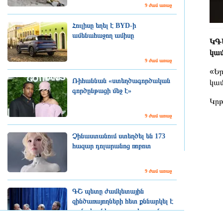
9 ժամ առաջ
Հուլիսը եղել է BYD-ի
ամենահաջող ամիսը
ԿԳՄ
կամ
9 ժամ առաջ
«Եր
Ռիհաննան «ստեղծագործական
կամ
գործընթացի մեջ է»
Կրթ
9 ժամ առաջ
Չինաստանում ստեղծել են 173
հազար դոլարանոց ռոբոտ
9 ժամ առաջ
ԳՇ պետը ժամկետային
զինծառայողների հետ քննարկել է
բանակում կարգապահության
բարձրացման հարցերը