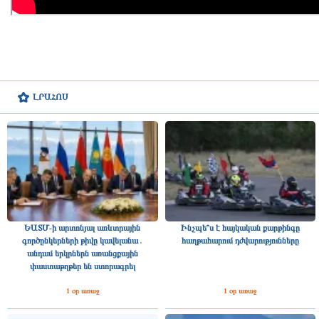
ԼՐԱՀՈՍ
ԵԱՏՄ-ի արտոնյալ առևտրային
Ինչպե՞ս է հայկական քարթինգը
գործընկերների թիվը կավելանա․
հաղթահարում դժվարությունները
անդամ երկրներն առանցքային
փաստաթղթեր են ստորագրել
1 օր առաջ
1 օր առաջ