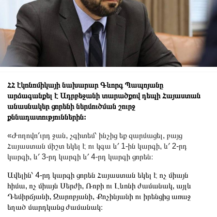
ՀՀ էկոնոմիկայի նախարար Գևորգ Պապոյանը
արձագանքել է Ադրբեջանի տարածքով դեպի Հայաստան
անասնակեր ցորենի ներմուծման շուրջ
քննադատություններին:
«Ժողովո՛ւրդ ջան, չգիտեմ՝ ինչից եք զարմացել, բայց
Հայաստան միշտ եկել է ու կգա և՛ 1-ին կարգի, և՛ 2-րդ
կարգի, և՛ 3-րդ կարգի և՛ 4-րդ կարգի ցորեն։
Ավելին՝ 4-րդ կարգի ցորեն Հայաստան եկել է ոչ միայն
հիմա, ոչ միայն Սերժի, Ռոբի ու Լևոնի ժամանակ, այլև
Դեմիրճյանի, Զարոբյանի, Քոչինյանի ու իրենցից առաջ
եղած մարդկանց ժամանակ։