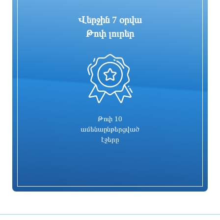
Վերջին 7 օրվա
Թոփ լուրեր
0
Գարեգին Բ-ի և վեց եպիսկոպոսների
Իսրայելն արձագանքել է Թուրքիայի
գործը քննող դատավորն
մեղադրանքներին
ինքնաբացարկ հայտնեց. նոր
դատավոր է նշանակվելու
1 օր առաջ
1 օր առաջ
Թոփ 10
ամենաընթերցված
էջերը
Տաթև համայնքի նախկին ղեկավար
Համայնքներում կիրականացվեն
Մուրադ Սիմոնյանից կբռնագանձվի 4
հունական ժողովրդական պարերի