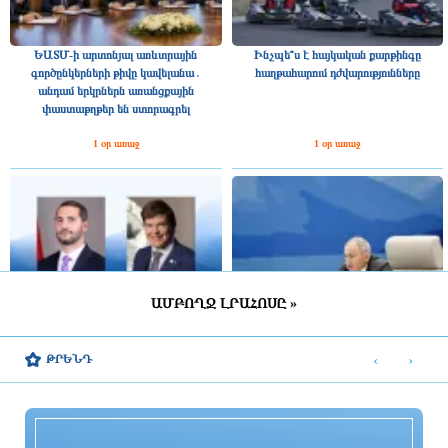
ԵԱՏՄ-ի արտոնյալ առևտրային
Ինչպե՞ս է հայկական քարթինգը
գործընկերների թիվը կավելանա․
հաղթահարում դժվարությունները
անդամ երկրներն առանցքային
փաստաթղթեր են ստորագրել
1 օր առաջ
1 օր առաջ
ԱՄԲՈՂՋ ԼՐԱՀՈՍԸ »
Շվեդիայի Ռիկսդագի խոսնակը
2025 թվականին Հայաստանը ԵԱՏՄ–
շնորհավորել է Ռուբեն Ռուբինյանին՝
ին ավելի շատ վճարել է, քան ստացել
‹
›
ԹՐԵՆԴ
ՀՀ ԱԺ նախագահի պաշտոնում
միությունից
ընտրվելու կապակցությամբ
1 օր առաջ
1 օր առաջ