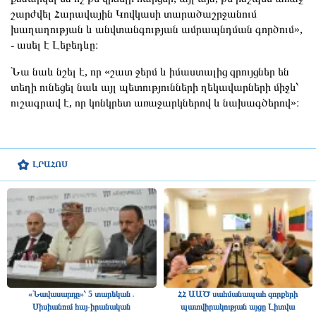
շարժվել Հարավային Կովկասի տարածաշրջանում
խաղաղության և անվտանգության ամրապնդման գործում»,
- ասել է Լեբեդևը։
Նա նաև նշել է, որ «շատ ջերմ և իմաստալից զրույցներ են
տեղի ունեցել նաև այլ պետությունների ղեկավարների միջև՝
ուշագրավ է, որ կոնկրետ առաջարկներով և նախագծերով»։
ԼՐԱՀՈՍ
«Նավասարդը»՝ 5 տարեկան․
ՀՀ ԱԱԾ սահմանապահ զորքերի
Սիսիանում հայ-իրանական
պատվիրակության այցը Լիտվա