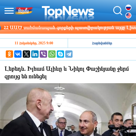
 ԱԱԾ սահմանապահ զորքերի պատվիրակության այցը Լիտվա
11 Հոկտեմբեր, 2025 9:00
Հարեվաններ
Լեբեդև. Իլհամ Ալիևը և Նիկոլ Փաշինյանը ջերմ
զրույց են ունեցել