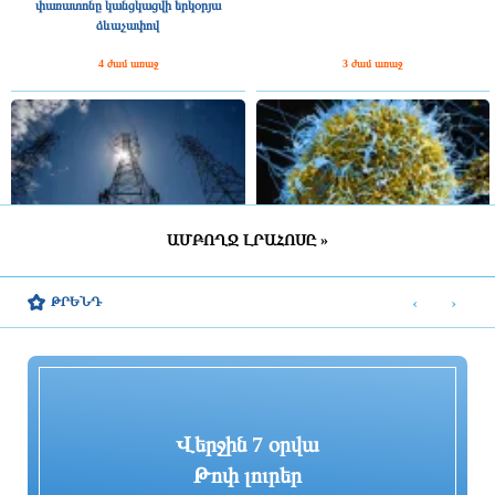
փառատոնը կանցկացվի երկօրյա
ձևաչափով
4 ժամ առաջ
3 ժամ առաջ
ԱՄԲՈՂՋ ԼՐԱՀՈՍԸ »
ՀԷՑ-ում հաշվիչների գնման մրցույթից
Հայաստանում էբոլայի
500 մլն դրամից ավելի խնայողություն է
ներթափանցման վտանգը ցածր է.
‹
›
ԹՐԵՆԴ
արձանագրվել
ՀՎԿԱԿ
3 ժամ առաջ
3 ժամ առաջ
Վերջին 7 օրվա
Թոփ լուրեր