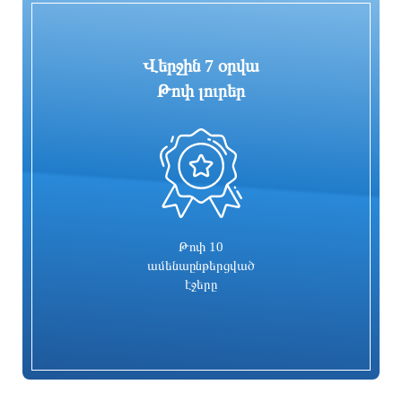
Վերջին 7 օրվա
Թոփ լուրեր
0
«ՑԱՅԳ» հեռուստաընկերությունն
Հիմնանորոգվում է Սևան-Մարտունի-
իրականացնում է «Շիրակցու խոսք»
Վարդենիս-ՀՀ սահման
ծրագիրը
ավտոճանապարհի մի հատվածը
5 ժամ առաջ
5 ժամ առաջ
Թոփ 10
ամենաընթերցված
էջերը