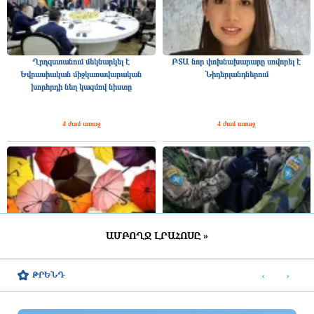
Ղրղզստանում մեկնարկել է
ԲՏԱ նոր փոխնախարարը սովորել է
Եվրասիական միջկառավարական
Նիդերլանդներում
խորհրդի նեղ կազմով նիստը
4 ժամ առաջ
4 ժամ առաջ
ԱՄԲՈՂՋ ԼՐԱՀՈՍԸ »
ՀՀ շրջանների մեծ մասում սպասվում է
Շվեդիայում 2026 թվականին
կարճատև անձրև և ամպրոպ,
զորակոչիկների թիվը կլինի
‹
›
ԹՐԵՆԴ
հնարավոր է կարկուտ
ամենամեծը մի քանի տասնամյակի
ընթացքում
4 ժամ առաջ
4 ժամ առաջ