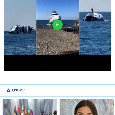
ԼՐԱՀՈՍ