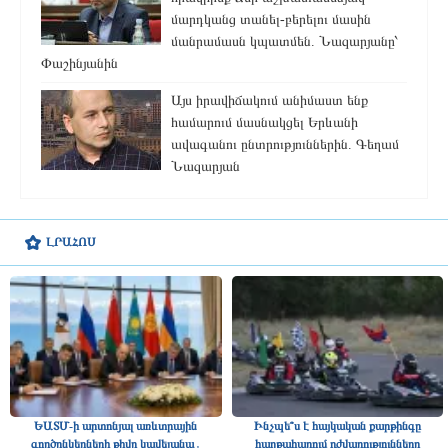
մարդկանց տանել-բերելու մասին
մանրամասն կպատմեն. Նազարյանը՝
Փաշինյանին
Այս իրավիճակում անիմաստ ենք
համարում մասնակցել Երևանի
ավագանու ընտրություններին. Գեղամ
Նազարյան
ԼՐԱՀՈՍ
ԵԱՏՄ-ի արտոնյալ առևտրային
Ինչպե՞ս է հայկական քարթինգը
գործընկերների թիվը կավելանա․
հաղթահարում դժվարությունները