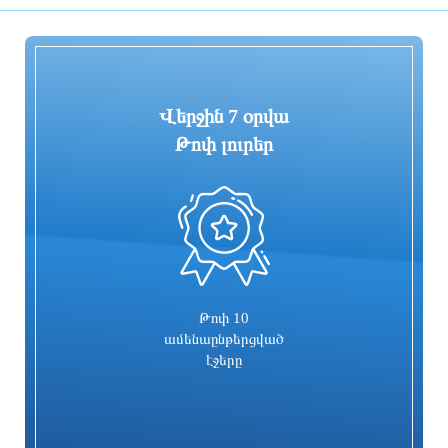
ընթացքում
9 ժամ առաջ
9 ժամ առաջ
Վերջին 7 օրվա
Թոփ լուրեր
0
«ՑԱՅԳ» հեռուստաընկերությունն
Հիմնանորոգվում է Սևան-Մարտունի-
իրականացնում է «Շիրակցու խոսք»
Վարդենիս-ՀՀ սահման
ծրագիրը
ավտոճանապարհի մի հատվածը
9 ժամ առաջ
9 ժամ առաջ
Թոփ 10
ամենաընթերցված
էջերը