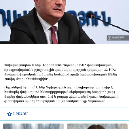
Փոխվարչապետ Մհեր Գրիգորյանն ընդունել է ԻԻՀ փոխնախագահ,
ծրագրավորման և բյուջետային կազմակերպության ղեկավար, ՀՀ-ԻԻՀ
միջկառավարական համատեղ հանձնաժողովի համանախագահ Սեյեդ
Համիդ Փուրմոհամմադիին:
Ողջունելով հյուրին՝ Մհեր Գրիգորյանն այս հանդիպումը լավ առիթ է
համարել փոխադարձ հետաքրքրություն ներկայացնող հարցերի շուրջ
մտքեր փոխանակելու առումով և բարձր գնահատել Իրանի նախագահի
գլխավորած պատվիրակության պաշտոնական այցը Հայաստան:
ԼՐԱՀՈՍ