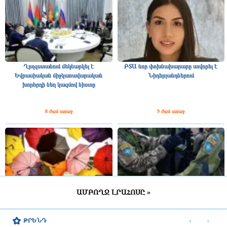
Ղրղզստանում մեկնարկել է
ԲՏԱ նոր փոխնախարարը սովորել է
Եվրասիական միջկառավարական
Նիդերլանդներում
խորհրդի նեղ կազմով նիստը
8 ժամ առաջ
9 ժամ առաջ
ԱՄԲՈՂՋ ԼՐԱՀՈՍԸ »
ՀՀ շրջանների մեծ մասում սպասվում է
Շվեդիայում 2026 թվականին
կարճատև անձրև և ամպրոպ,
զորակոչիկների թիվը կլինի
‹
›
ԹՐԵՆԴ
հնարավոր է կարկուտ
ամենամեծը մի քանի տասնամյակի