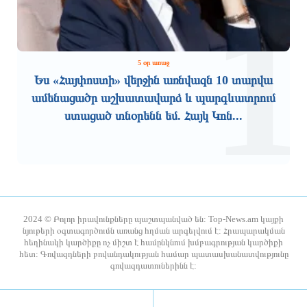
1
գործը քննող դատավորն
մեղադրանքներին
ինքնաբացարկ հայտնեց. նոր
դատավոր է նշանակվելու
1 օր առաջ
1 օր առաջ
5 օր առաջ
Ես «Հայփոստի» վերջին առնվազն 10 տարվա
ամենացածր աշխատավարձ և պարգևատրում
ստացած տնօրենն եմ. Հայկ Կոն...
Տաթև համայնքի նախկին ղեկավար
Համայնքներում կիրականացվեն
Մուրադ Սիմոնյանից կբռնագանձվի 4
հունական ժողովրդական պարերի
միլիոն 454 հազար դրամ
ուսուցման ծրագրեր
2024 © Բոլոր իրավունքները պաշտպանված են: Top-News.am կայքի
նյութերի օգտագործումն առանց հղման արգելվում է: Հրապարակման
հեղինակի կարծիքը ոչ միշտ է համընկնում խմբագրության կարծիքի
1 օր առաջ
1 օր առաջ
հետ: Գովազդների բովանդակության համար պատասխանատվությունը
գովազդատուներինն է:
Ժաննա Անդրեասյանն ընդունել է
Դատախազությունն
աշխարհի Մ17 առաջնությունում
«Արարատցեմենտ»-ի սեփականության
հաջողությամբ հանդես եկած հայ
իրավունքով պատկանող