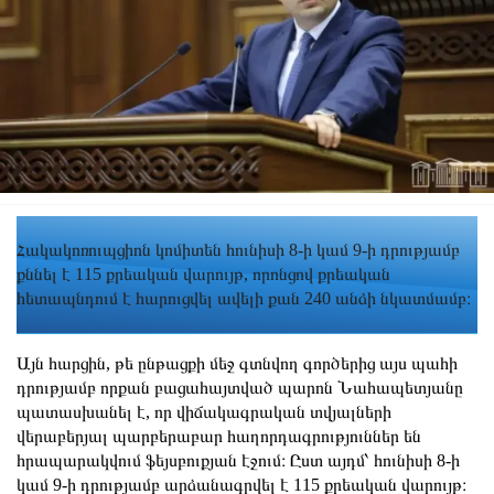
Հակակոռուպցիոն կոմիտեն հունիսի 8-ի կամ 9-ի դրությամբ
քննել է 115 քրեական վարույթ, որոնցով քրեական
հետապնդում է հարուցվել ավելի քան 240 անձի նկատմամբ։
Այն հարցին, թե ընթացքի մեջ գտնվող գործերից այս պահի
դրությամբ որքան բացահայտված պարոն Նահապետյանը
պատասխանել է, որ վիճակագրական տվյալների
վերաբերյալ պարբերաբար հաղորդագրություններ են
հրապարակվում ֆեյսբուքյան էջում։ Ըստ այդմ՝ հունիսի 8-ի
կամ 9-ի դրությամբ արձանագրվել է 115 քրեական վարույթ։