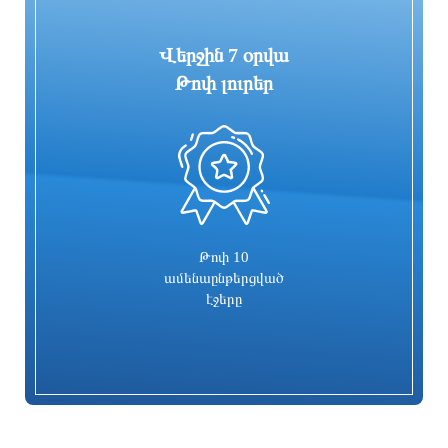
Վերջին 7 օրվա
Թոփ լուրեր
0
Խմեյմիմի ավիաբազան և Տարտուսի
Հորմուզի նեղուցը չի վերաբացվի, քանի
ռազմածովային բազան կվերածվեն
դեռ Վաշինգտոնը չի կատարել
«համատեղ ուսումնական
Թեհրանի պահանջները
կենտրոնների»
4 ժամ առաջ
3 ժամ առաջ
Թոփ 10
ամենաընթերցված
էջերը
ՀՀ նախկին վարչապետի որդին՝