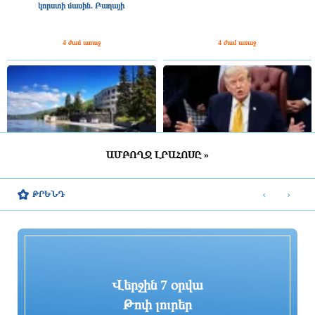
կորստի մասին. Բաղայի
4 ժամ առաջ
4 ժամ առաջ
ԱՄԲՈՂՋ ԼՐԱՀՈՍԸ »
Հայաստանում ամառային հանգիստը
Թրամփը ձգտում է մեծացնել Իրանի
որքանո՞վ է հասանելի միջին
վրա տնտեսական ճնշումը
‹
›
ԹՐԵՆԴ
ընտանիքին
4 ժամ առաջ
4 ժամ առաջ
Վերջին 7 օրվա
Թոփ լուրեր