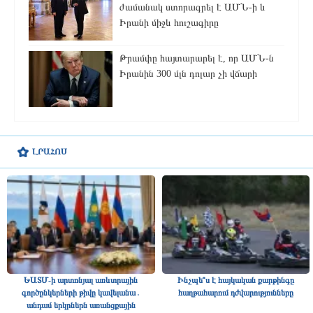
ժամանակ ստորագրել է ԱՄՆ-ի և
Իրանի միջև հուշագիրը
Թրամփը հայտարարել է, որ ԱՄՆ-ն
Իրանին 300 մլն դոլար չի վճարի
ԼՐԱՀՈՍ
ԵԱՏՄ-ի արտոնյալ առևտրային
Ինչպե՞ս է հայկական քարթինգը
գործընկերների թիվը կավելանա․
հաղթահարում դժվարությունները
անդամ երկրներն առանցքային