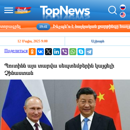
ագրել
Ինչպե՞ս է հայկական քարթինգը հաղթահար
19:41
12 Մայիս, 2025 9:00
Աշխարհ
Поделиться
Պուտինն այս տարվա սեպտեմբերին կայցելի
Չինաստան