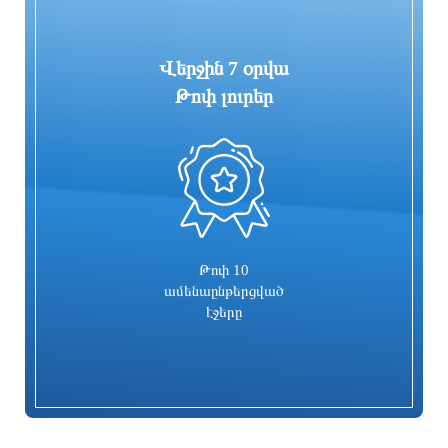
Վերջին 7 օրվա
Թոփ լուրեր
0
Գարեգին Բ-ի և վեց եպիսկոպոսների
Իսրայելն արձագանքել է Թուրքիայի
գործը քննող դատավորն
մեղադրանքներին
ինքնաբացարկ հայտնեց. նոր
դատավոր է նշանակվելու
21 ժամ առաջ
22 ժամ առաջ
Թոփ 10
ամենաընթերցված
էջերը