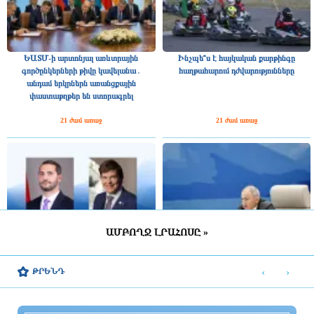
ԵԱՏՄ-ի արտոնյալ առևտրային
Ինչպե՞ս է հայկական քարթինգը
գործընկերների թիվը կավելանա․
հաղթահարում դժվարությունները
անդամ երկրներն առանցքային
փաստաթղթեր են ստորագրել
21 ժամ առաջ
21 ժամ առաջ
ԱՄԲՈՂՋ ԼՐԱՀՈՍԸ »
Շվեդիայի Ռիկսդագի խոսնակը
2025 թվականին Հայաստանը ԵԱՏՄ–
շնորհավորել է Ռուբեն Ռուբինյանին՝
ին ավելի շատ վճարել է, քան ստացել
‹
›
ԹՐԵՆԴ
ՀՀ ԱԺ նախագահի պաշտոնում
միությունից
ընտրվելու կապակցությամբ
21 ժամ առաջ
21 ժամ առաջ