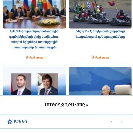
ԵԱՏՄ-ի արտոնյալ առևտրային
Ինչպե՞ս է հայկական քարթինգը
գործընկերների թիվը կավելանա․
հաղթահարում դժվարությունները
անդամ երկրներն առանցքային
փաստաթղթեր են ստորագրել
18 ժամ առաջ
18 ժամ առաջ
ԱՄԲՈՂՋ ԼՐԱՀՈՍԸ »
Շվեդիայի Ռիկսդագի խոսնակը
2025 թվականին Հայաստանը ԵԱՏՄ–
շնորհավորել է Ռուբեն Ռուբինյանին՝
ին ավելի շատ վճարել է, քան ստացել
‹
›
ԹՐԵՆԴ
ՀՀ ԱԺ նախագահի պաշտոնում
միությունից
ընտրվելու կապակցությամբ