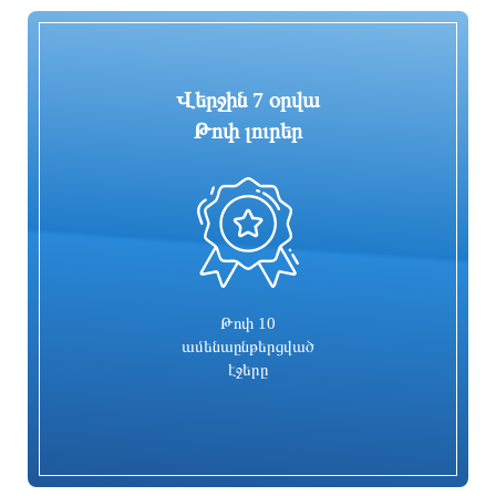
18 ժամ առաջ
18 ժամ առաջ
Վերջին 7 օրվա
Թոփ լուրեր
0
Գարեգին Բ-ի և վեց եպիսկոպոսների
Իսրայելն արձագանքել է Թուրքիայի
գործը քննող դատավորն
մեղադրանքներին
ինքնաբացարկ հայտնեց. նոր
դատավոր է նշանակվելու
18 ժամ առաջ
18 ժամ առաջ
Թոփ 10
ամենաընթերցված
էջերը