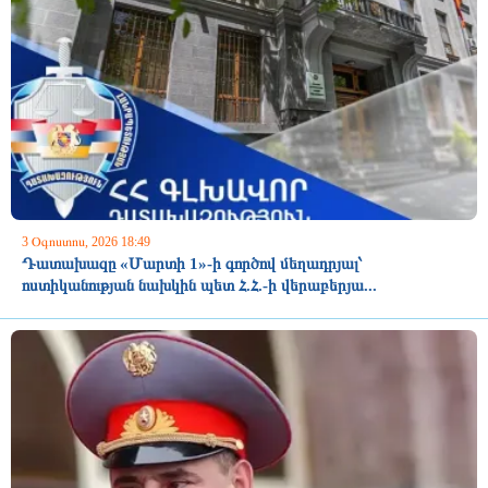
3 Օգոստոս, 2026 18:49
Դատախազը «Մարտի 1»-ի գործով մեղադրյալ՝
ոստիկանության նախկին պետ Հ.Հ.-ի վերաբերյա...