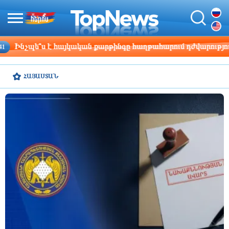
 հաղթահարում դժվարությունները
Շվեդիայի Ռի
19:33
ՀԱՅԱՍՏԱՆ