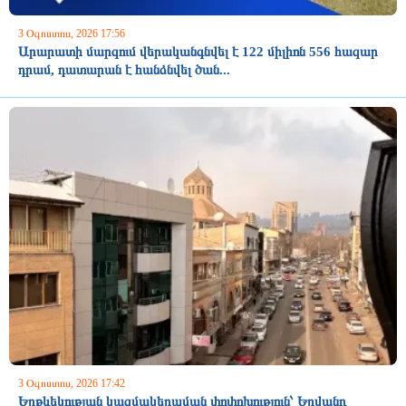
3 Օգոստոս, 2026 17:56
Արարատի մարզում վերականգնվել է 122 միլիոն 556 հազար
դրամ, դատարան է հանձնվել ծան...
3 Օգոստոս, 2026 17:42
Երթևեկության կազմակերպման փոփոխություն՝ Երվանդ