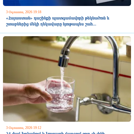
3 Օգոստոս, 2026 19:18
«Հայաստան» դաշինքի պատգամավորի թեկնածուն և
շտաբներից մեկի ղեկավարը նյութապես շահ...
3 Օգոստոս, 2026 19:12
24 ժամ Երևանում և Կոտայքի մարզում ջուր չի լինի