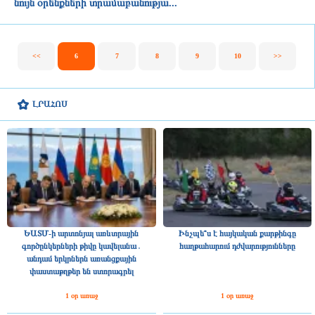
նույն օրենքների տրամաբանությա...
<<
6
7
8
9
10
>>
ԼՐԱՀՈՍ
ԵԱՏՄ-ի արտոնյալ առևտրային
Ինչպե՞ս է հայկական քարթինգը
գործընկերների թիվը կավելանա․
հաղթահարում դժվարությունները
անդամ երկրներն առանցքային
փաստաթղթեր են ստորագրել
1 օր առաջ
1 օր առաջ