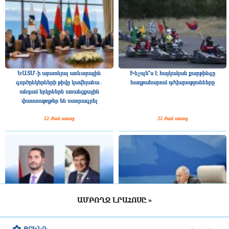
ԵԱՏՄ-ի արտոնյալ առևտրային
Ինչպե՞ս է հայկական քարթինգը
գործընկերների թիվը կավելանա․
հաղթահարում դժվարությունները
անդամ երկրներն առանցքային
փաստաթղթեր են ստորագրել
22 ժամ առաջ
22 ժամ առաջ
ԱՄԲՈՂՋ ԼՐԱՀՈՍԸ »
Շվեդիայի Ռիկսդագի խոսնակը
2025 թվականին Հայաստանը ԵԱՏՄ–
շնորհավորել է Ռուբեն Ռուբինյանին՝
ին ավելի շատ վճարել է, քան ստացել
‹
›
ԹՐԵՆԴ