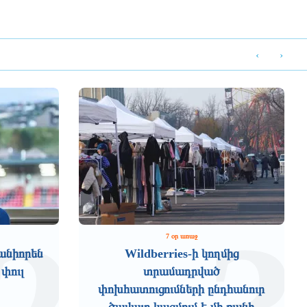
‹
›
7 օր առաջ
անիորեն
Wildberries-ի կողմից
 փուլ
տրամադրված
փոխհատուցումների ընդհանուր