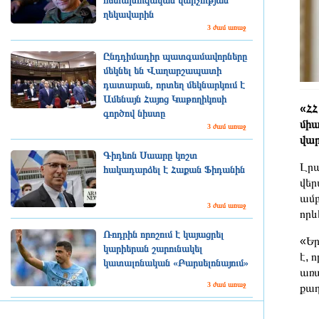
հետախուզական վարչության
ղեկավարին
3 ժամ առաջ
Ընդդիմադիր պատգամավորները
մեկնել են Վաղարշապատի
դատարան, որտեղ մեկնարկում է
Ամենայն Հայոց Կաթողիկոսի
«ՀՀ
գործով նիստը
միա
3 ժամ առաջ
վար
Գիդեոն Սաարը կոշտ
Լրա
հակադարձել է Հաքան Ֆիդանին
վեր
ամբ
3 ժամ առաջ
որև
Ռոդրին որոշում է կայացրել
«Եր
կարիերան շարունակել
է, 
կատալոնական «Բարսելոնայում»
առա
3 ժամ առաջ
քաղ
Ռուսաստանը և Ուկրաինան