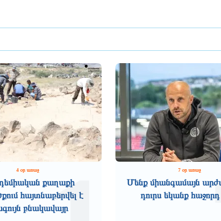
4 օր առաջ
7 օր առաջ
դեմիական քաղաքի
Մենք միանգամայն արժ
ում հայտնաբերվել է
դուրս եկանք հաջորդ
ագույն բնակավայր