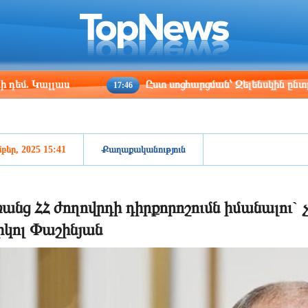
ris
Los Angeles
Beijing
Yerevan
:52
06:52
21:52
17:52
լլաս
Ըստ սոցհարցման՝ Զելենսկին ընտրություննե
17:46
բեր, 2025 15:41
Քաղաքականություն
անց ՀՀ ժողովրդի դիրքորոշումն իմանալու
կոլ Փաշինյան