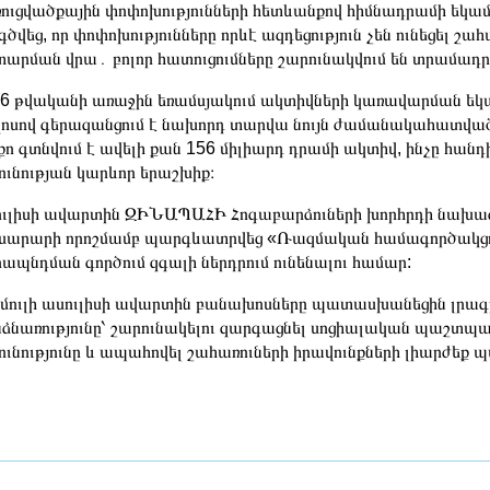
ուցվածքային փոփոխությունների հետևանքով հիմնադրամի եկամ
գծվեց, որ փոփոխությունները որևէ ազդեցություն չեն ունեցել
արման վրա․ բոլոր հատուցումները շարունակվում են տրամադ
6 թվականի առաջին եռամսյակում ակտիվների կառավարման եկամու
ոսով գերազանցում է նախորդ տարվա նույն ժամանակահատվա
քո գտնվում է ավելի քան 156 միլիարդ դրամի ակտիվ, ինչը հ
ունության կարևոր երաշխիք։
ւլիսի ավարտին ԶԻՆԱՊԱՀԻ Հոգաբարձուների խորհրդի նախա
արարի որոշմամբ պարգևատրվեց «Ռազմական համագործակցու
ապնդման գործում զգալի ներդրում ունենալու համար:
ուլի ասուլիսի ավարտին բանախոսները պատասխանեցին լրա
ձնառությունը՝ շարունակելու զարգացնել սոցիալական պաշտ
ունությունը և ապահովել շահառուների իրավունքների լիարժեք 