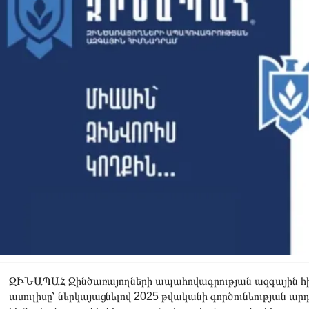
ԶԻՆԱՊԱՀ Զինծառայողների ապահովագրության ազգային հիմ
ասուլիսը՝ ներկայացնելով 2025 թվականի գործունեության ար