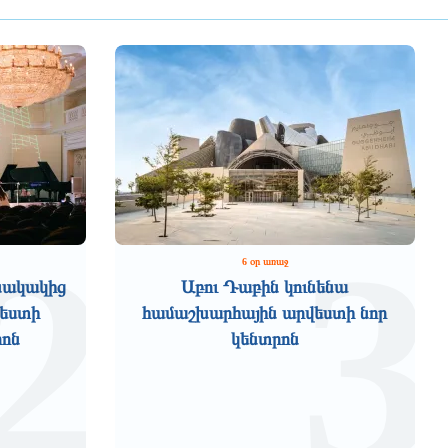
2
3
6 օր առաջ
նակակից
Աբու Դաբին կունենա
վեստի
համաշխարհային արվեստի նոր
րոն
կենտրոն