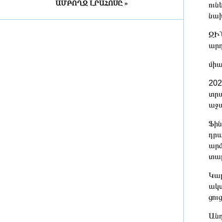
ԱՄԲՈՂՋ ԼՐԱՀՈՍԸ »
ուն
ամիս անձրև չի տեղացել
նախ
3 ժամ առաջ
ԶԻՆ
Ռուսաստանի խոշորագույն
արդ
նավթավերամշակման
գործարաններից մեկը ենթարկվել
միա
է ԱԹՍ-ների հարձակմանը
3 ժամ առաջ
202
տրա
Ուկրաինայի նախկին
աջա
փոխվարչապետի ու ԱՄՆ-ում
նախկին դեսպանի նկատմամբ
Ֆին
խափանման միջոց է կիրառվել
դրա
3 ժամ առաջ
արձ
տար
Աննա Վարդապետյանը
Կառավարության նիստում
Կար
մանրամասներ է ներկայացրել
ակտ
ապօրինի գույքի բռնագանձման
ցու
գործերով կայացված վճիռներից և
հայցերից
Անդ
3 ժամ առաջ