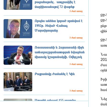
բացահայտել․ առգրավվել է
մարիխուանայով 72 փաթեթ
3 ժամ առաջ
ԶԻՆ
ԶԻՆ
Որպես անհետ կորած որոնվում է
ընթ
1992թ. ծնված Վահագ
Մարտիրոսյանը
զին
3 ժամ առաջ
ԶԻՆ
առա
Ռուսաստանի և Հայաստանի միջև
առևտրաշրջանառության նվազման
Նա 
միտումը կշարունակվի. Օվերչուկ
201
ժամ
3 ժամ առաջ
օրե
Բայրամովը ժամանել է Կիև
Իրի
առո
համ
3 ժամ առաջ
Ներ
Առաջին անգամ 155 տարվա
ման
ընթացքում Լոնդոնում մեկ ամբողջ