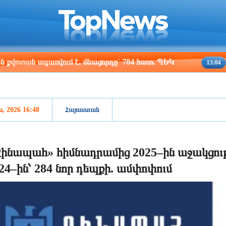
ris
Los Angeles
Beijing
Yerevan
:13
02:13
17:13
13:13
սպառվում է. մնացորդը` 784 հատ. ՊԵԿ
Իրանի և 
13:04
ս, 2026 16:48
Հայաստան
ինապահ» հիմնադրամից 2025–ին աջակցությ
24–ին՝ 284 նոր դեպքի. ամփոփում