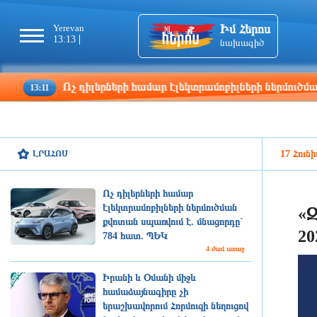
Իմ Հերոս
Yerevan
Tbilisi
Moscow
Pa
13:13
13:13
12:13
11
նախագիծ
Ոչ դիլերների համար էլեկտրամոբիլների ներմուծման քվոտան 
ԼՐԱՀՈՍ
17 Հունի
Ոչ դիլերների համար
էլեկտրամոբիլների ներմուծման
«Զ
քվոտան սպառվում է. մնացորդը`
20
784 հատ. ՊԵԿ
4 ժամ առաջ
Իրանի և Օմանի միջև
համաձայնագիրը չի
երաշխավորում Հորմուզի նեղուցով