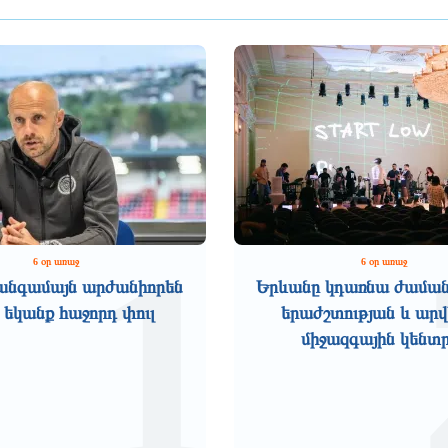
1
6 օր առաջ
6 օր առաջ
անգամայն արժանիորեն
Երևանը կդառնա ժամա
 եկանք հաջորդ փուլ
երաժշտության և ար
միջազգային կենտ