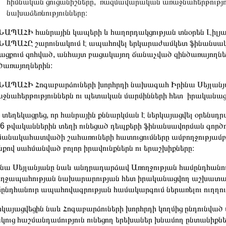
հիմնական ցուցանիշները, ռազմավարական առաջնահերթությու
նախաձեռնությունները։
ԱՊԱՀԻ հանրային կապերի և հաղորդակցության տնօրեն Լիլյա Գ
ԱՊԱՀԸ շարունակում է ապահովել երկարաժամկետ ֆինանսակա
ացքում զոհված, անհայտ բացակայող ճանաչված զինծառայողներ
ծառայողներին։
ԱՊԱՀԻ Հոգաբարձուների խորհրդի նախագահ Իրինա Սեյլանյ
ջնահերթություններն ու պետական մարմինների հետ իրական
տեղեկացրեց, որ հանրային քննարկման է ներկայացվել օրենսդ
6 թվականներին տեղի ունեցած դեպքերի ֆինանսավորման գործ
անակահատվածի շահառուների հատուցումները ամբողջությամ
նքով սահմանված բոլոր իրավունքներն ու երաշխիքները։
նա Սեյլանյանը նաև անդրադարձավ Առողջության համընդհանո
ղջապահության նախարարության հետ իրականացվող աշխատան
ընդհանուր ապահովագրության համակարգում ներառելու ուղղու
կայացվեցին նաև Հոգաբարձուների խորհրդի կողմից ընդունված մ
կուց հաշմանդամություն ունեցող երեխաներ խնամող ընտանիքնե