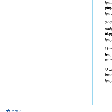
կառ
ընդ
«Մուլտի գրուպ» կոնցեռնի տնօրեն
կատ
Արթուր Դալլաքյանը
կալանավորվել է
202
2 ժամ առաջ
տոկ
ներ
ՀԷՑ-ը դառնալու է պետական
կայ
սեփականություն, հանձնվելու է
հավատարմագրային
Ասո
կառավարման. Փաշինյան
նախ
2 ժամ առաջ
ամր
Արամ Վարդևանյանը
Մամ
պարզաբանեց՝ արդյոք ցանկացե՞լ
հան
է լինել 9-րդ գումարման ԱԺ
կայ
պատգամավոր
2 ժամ առաջ
Վարչապետը կմասնակցի
Եվրասիական միջկառավարական
խորհրդի նիստին. օրակարգում
նաեւ ագրարային շուկան է
ԹՐԵՆԴ