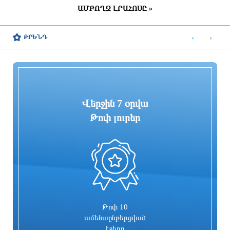
ԱՄԲՈՂՋ ԼՐԱՀՈՍԸ »
Երևանի վարչական շրջանների
Տեղի է ունեցել Եվրասիական
դատախազությունները դատարան են
միջկառավարական խորհրդի նեղ
‹
›
ԹՐԵՆԴ
ուղարկել ծանր և առանձնապես ծանր
կազմով նիստը
հանցագործություններով 225 քրեական
վարույթ
4 ժամ առաջ
4 ժամ առաջ
Վերջին 7 օրվա
Թոփ լուրեր
0
Զբոսաշրջիկների թիվը վեց ամսվա
ՊԵԿ-ը խոշոր առևտրի կենտրոնում
ընթացքում հատել է 1 միլիոնը
բացահայտել է 1,3 մլրդ դրամի
թաքցված հարկման օբյեկտ
4 ժամ առաջ
3 ժամ առաջ
Թոփ 10
ամենաընթերցված
էջերը