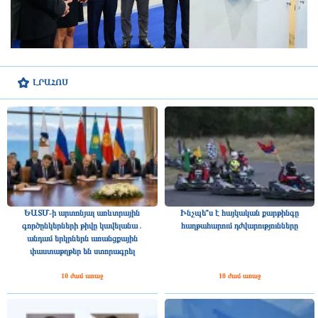
ԼՐԱՀՈՍ
ԵԱՏՄ-ի արտոնյալ առևտրային
Ինչպե՞ս է հայկական քարթինգը
գործընկերների թիվը կավելանա․
հաղթահարում դժվարությունները
անդամ երկրներն առանցքային
փաստաթղթեր են ստորագրել
10 ժամ առաջ
10 ժամ առաջ