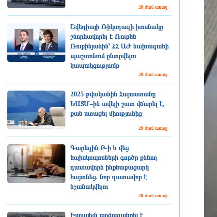
20 ժամ առաջ
Շվեդիայի Ռիկսդագի խոսնակը
շնորհավորել է Ռուբեն
Ռուբինյանին՝ ՀՀ ԱԺ նախագահի
պաշտոնում ընտրվելու
կապակցությամբ
20 ժամ առաջ
2025 թվականին Հայաստանը
ԵԱՏՄ–ին ավելի շատ վճարել է,
քան ստացել միությունից
20 ժամ առաջ
Գարեգին Բ-ի և վեց
եպիսկոպոսների գործը քննող
դատավորն ինքնաբացարկ
հայտնեց. նոր դատավոր է
նշանակվելու
20 ժամ առաջ
Իսրայելն արձագանքել է