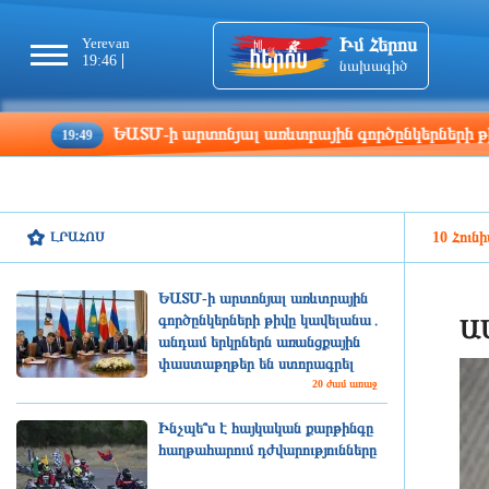
Իմ Հերոս
Yerevan
Tbilisi
Moscow
Pa
19:46
19:46
18:46
17
նախագիծ
ԵԱՏՄ-ի արտոնյալ առևտրային գործընկերների թիվը կավե
49
ԼՐԱՀՈՍ
10 Հունի
ԵԱՏՄ-ի արտոնյալ առևտրային
գործընկերների թիվը կավելանա․
ԱՄ
անդամ երկրներն առանցքային
փաստաթղթեր են ստորագրել
20 ժամ առաջ
Ինչպե՞ս է հայկական քարթինգը
հաղթահարում դժվարությունները