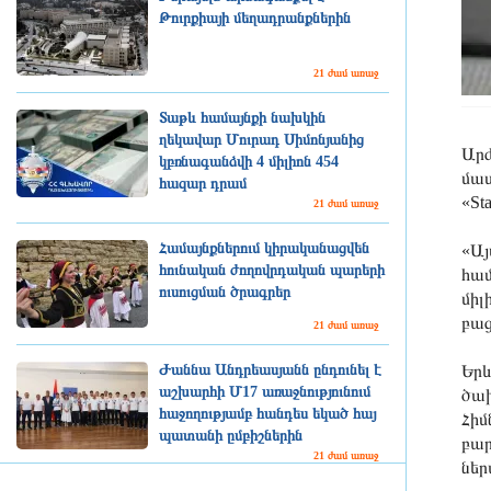
Թուրքիայի մեղադրանքներին
21 ժամ առաջ
Տաթև համայնքի նախկին
ղեկավար Մուրադ Սիմոնյանից
Արժ
կբռնագանձվի 4 միլիոն 454
մաս
հազար դրամ
«St
21 ժամ առաջ
Համայնքներում կիրականացվեն
«Այ
հունական ժողովրդական պարերի
համ
ուսուցման ծրագրեր
միլ
բաց
21 ժամ առաջ
Երև
Ժաննա Անդրեասյանն ընդունել է
աշխարհի Մ17 առաջնությունում
ծախ
հաջողությամբ հանդես եկած հայ
Հիմ
պատանի ըմբիշներին
բար
21 ժամ առաջ
ներ