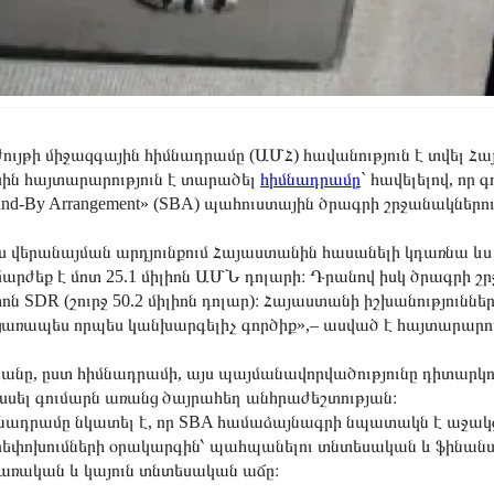
ույթի միջազգային հիմնադրամը (ԱՄՀ) հավանություն է տվել Հա
ին հայտարարություն է տարածել
հիմնադրամը
` հավելելով, ո
and-By Arrangement» (SBA) պահուստային ծրագրի շրջանակներո
ս վերանայման արդյունքում Հայաստանին հասանելի կդառնա ևս 1
արժեք է մոտ 25.1 միլիոն ԱՄՆ դոլարի։ Դրանով իսկ ծրագրի շր
իոն SDR (շուրջ 50.2 միլիոն դոլար)։ Հայաստանի իշխանություն
առապես որպես կանխարգելիչ գործիք»,– ասված է հայտարարութ
անը, ըստ հիմնադրամի, այս պայմանավորվածությունը դիտարկո
սել գումարն առանց ծայրահեղ անհրաժեշտության։
նադրամը նկատել է, որ SBA համաձայնագրի նպատակն է աջակ
եփոխումների օրակարգին՝ պահպանելու տնտեսական և ֆինանսակ
առական և կայուն տնտեսական աճը։