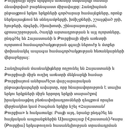
Թուրքիայի միջև երկկողմ առևտրի մեկնարկի համար
ձևավորված բարենպաստ միջավայրը։ Հանդիպման
ընթացքում երկու երկրների գործարար համայնքները, որոնք
ներկայացնում են սննդամթերքի, խմիչքների, շշալցված ջրի,
հյութերի, մրգերի, ծխախոտի, շինարարության,
զբոսաշրջության, ծաղկի արտադրության և այլ ոլորտները,
ընդգծել են Հայաստանի և Թուրքիայի միջև առևտրի
ոլորտում համագործակցության զգալի ներուժը և մտքեր
փոխանակել ապագա համագործակցության հեռանկարների
վերաբերյալ։
Հանդիպման մասնակիցները ողջունել են Հայաստանի և
Թուրքիայի միջև ուղիղ առևտրի մեկնարկի համար
Թուրքիայում անհրաժեշտ վարչարարական
ընթացակարգերի ավարտը, որը հնարավորություն է տալիս
երկու երկրների միջև երրորդ երկրի տարածքով
իրականացվող բեռնափոխադրումների դեպքում որպես
վերջնակետ կամ ծագման երկիր նշել «Հայաստան/
Թուրքիա» և հակառակը։ Բացի այդ, նրանք ընդգծել են
հայկական ապրանքներին Ախալքալաք (Վրաստան)-Կարս
(Թուրքիա) երկաթուղուն հասանելիության տրամադրման