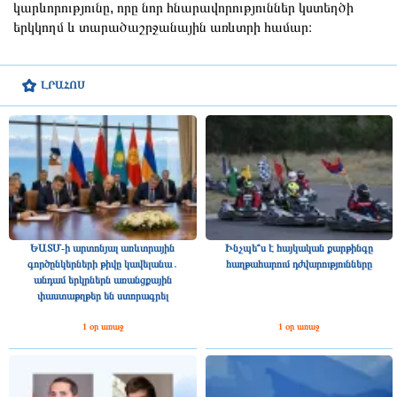
կարևորությունը, որը նոր հնարավորություններ կստեղծի
երկկողմ և տարածաշրջանային առևտրի համար։
ԼՐԱՀՈՍ
ԵԱՏՄ-ի արտոնյալ առևտրային
Ինչպե՞ս է հայկական քարթինգը
գործընկերների թիվը կավելանա․
հաղթահարում դժվարությունները
անդամ երկրներն առանցքային
փաստաթղթեր են ստորագրել
1 օր առաջ
1 օր առաջ