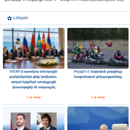
ԼՐԱՀՈՍ
ԵԱՏՄ-ի արտոնյալ առևտրային
Ինչպե՞ս է հայկական քարթինգը
գործընկերների թիվը կավելանա․
հաղթահարում դժվարությունները
անդամ երկրներն առանցքային
փաստաթղթեր են ստորագրել
1 օր առաջ
1 օր առաջ