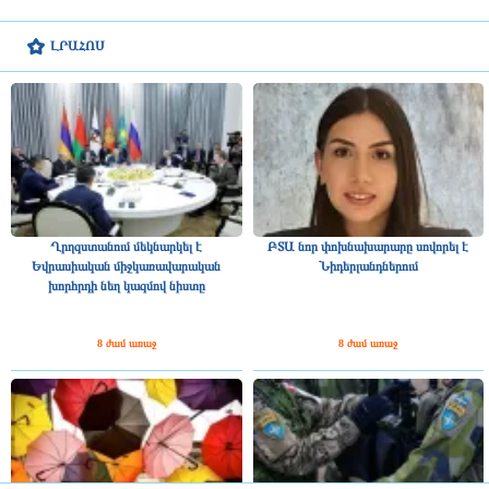
ԼՐԱՀՈՍ
Ղրղզստանում մեկնարկել է
ԲՏԱ նոր փոխնախարարը սովորել է
Եվրասիական միջկառավարական
Նիդերլանդներում
խորհրդի նեղ կազմով նիստը
8 ժամ առաջ
8 ժամ առաջ