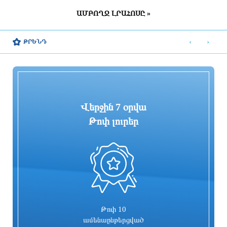
ԱՄԲՈՂՋ ԼՐԱՀՈՍԸ »
ՀՀ շրջանների մեծ մասում սպասվում է
Շվեդիայում 2026 թվականին
կարճատև անձրև և ամպրոպ,
զորակոչիկների թիվը կլինի
‹
›
ԹՐԵՆԴ
հնարավոր է կարկուտ
ամենամեծը մի քանի տասնամյակի
ընթացքում
9 ժամ առաջ
9 ժամ առաջ
Վերջին 7 օրվա
Թոփ լուրեր
«ՑԱՅԳ» հեռուստաընկերությունն
Հիմնանորոգվում է Սևան-Մարտունի-
իրականացնում է «Շիրակցու խոսք»
Վարդենիս-ՀՀ սահման
ծրագիրը
ավտոճանապարհի մի հատվածը
9 ժամ առաջ
9 ժամ առաջ
Թոփ 10
ամենաընթերցված