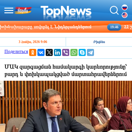
ախարարը սովորել է Նիդերլանդներում
ՀՀ շրջա
19:46
3 Հունիս, 2026 9:06
Բիզնես
Поделиться
ՄԱԿ զարգացման համակարգի կարևորությունը՝
բարդ և փոխկապակցված մարտահրավերներում