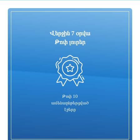
1 օր առաջ
1 օր առաջ
Վերջին 7 օրվա
Թոփ լուրեր
0
Գարեգին Բ-ի և վեց եպիսկոպոսների
Իսրայելն արձագանքել է Թուրքիայի
գործը քննող դատավորն
մեղադրանքներին
ինքնաբացարկ հայտնեց. նոր
դատավոր է նշանակվելու
1 օր առաջ
1 օր առաջ
Թոփ 10
ամենաընթերցված
էջերը