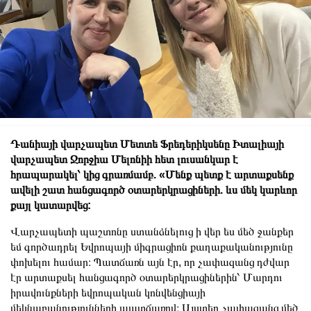
Դանիայի վարչապետ Մետտե Ֆրեդերիկսենը Իտալիայի
վարչապետ Ջորջիա Մելոնիի հետ լուսանկար է
հրապարակել՝ կից գրառմամբ. «Մենք պետք է արտաքսենք
ավելի շատ հանցագործ օտարերկրացիների. ևս մեկ կարևոր
քայլ կատարվեց:
Վարչապետի պաշտոնը ստանձնելուց ի վեր ես մեծ ջանքեր
եմ գործադրել Եվրոպայի միգրացիոն քաղաքականությունը
փոխելու համար։ Պատճառն այն էր, որ չափազանց դժվար
էր արտաքսել հանցագործ օտարերկրացիներին՝ Մարդու
իրավունքների եվրոպական կոնվենցիայի
մեկնաբանությունների պատճառով։ Այստեղ չափազանց մեծ