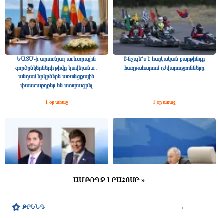
ԵԱՏՄ-ի արտոնյալ առևտրային
Ինչպե՞ս է հայկական քարթինգը
գործընկերների թիվը կավելանա․
հաղթահարում դժվարությունները
անդամ երկրներն առանցքային
փաստաթղթեր են ստորագրել
1 օր առաջ
1 օր առաջ
ԱՄԲՈՂՋ ԼՐԱՀՈՍԸ »
Շվեդիայի Ռիկսդագի խոսնակը
2025 թվականին Հայաստանը ԵԱՏՄ–
շնորհավորել է Ռուբեն Ռուբինյանին՝
ին ավելի շատ վճարել է, քան ստացել
‹
›
ԹՐԵՆԴ
ՀՀ ԱԺ նախագահի պաշտոնում
միությունից
ընտրվելու կապակցությամբ