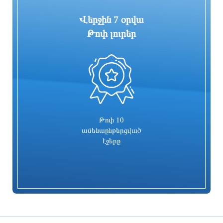
Վերջին 7 օրվա
Թոփ լուրեր
0
Վարչապետը կմասնակցի
2026-2031 թվականներին 2 մլրդ
Եվրասիական միջկառավարական
դոլարի ապօրինի օտարված գույք
խորհրդի նիստին. օրակարգում նաեւ
պետք է վերադարձվի ՀՀ-ին կամ
ագրարային շուկան է
համայնքներին. Փաշինյան
3 ժամ առաջ
3 ժամ առաջ
Թոփ 10
ամենաընթերցված
էջերը
Կառավարությունը սահմանեց
Տիգրան Աբրահամյանը ներկայացրեց
խաղային ոլորտի կարգավորման
ԱԺ նախագահի տեղակալի թեկնածու