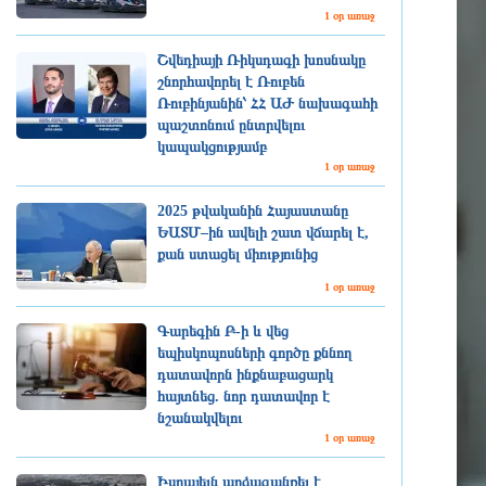
1 օր առաջ
Շվեդիայի Ռիկսդագի խոսնակը
շնորհավորել է Ռուբեն
Ռուբինյանին՝ ՀՀ ԱԺ նախագահի
պաշտոնում ընտրվելու
կապակցությամբ
1 օր առաջ
2025 թվականին Հայաստանը
ԵԱՏՄ–ին ավելի շատ վճարել է,
քան ստացել միությունից
1 օր առաջ
Գարեգին Բ-ի և վեց
եպիսկոպոսների գործը քննող
դատավորն ինքնաբացարկ
հայտնեց. նոր դատավոր է
նշանակվելու
1 օր առաջ
Իսրայելն արձագանքել է