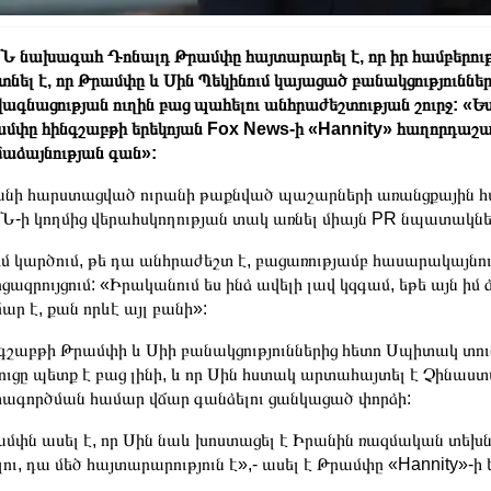
 նախագահ Դոնալդ Թրամփը հայտարարել է, որ իր համբերությ
տնել է, որ Թրամփը և Սին Պեկինում կայացած բանակցություններ
ագնացության ուղին բաց պահելու անհրաժեշտության շուրջ:
«Ես
մփը հինգշաբթի երեկոյան Fox News-ի «Hannity» հաղորդաշա
աձայնության գան»:
նի հարստացված ուրանի թաքնված պաշարների առանցքային հար
-ի կողմից վերահսկողության տակ առնել միայն PR նպատակնե
մ կարծում, թե դա անհրաժեշտ է, բացառությամբ հասարակայնու
ցազրույցում: «Իրականում ես ինձ ավելի լավ կզգամ, եթե այն իմ 
ար է, քան որևէ այլ բանի»:
գշաբթի Թրամփի և Սիի բանակցություններից հետո Սպիտակ տուն
ուցը պետք է բաց լինի, և որ Սին հստակ արտահայտել է Չինաս
ագործման համար վճար գանձելու ցանկացած փորձի:
մփն ասել է, որ Սին նաև խոստացել է Իրանին ռազմական տեխ
ու, դա մեծ հայտարարություն է»,- ասել է Թրամփը «Hannity»-ի 