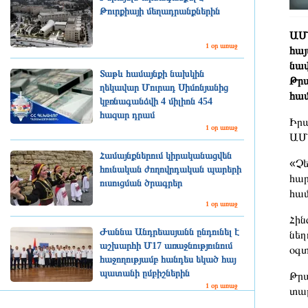
Թուրքիայի մեղադրանքներին
ԱՄՆ
1 օր առաջ
հայ
նավ
Տաթև համայնքի նախկին
Թրա
ղեկավար Մուրադ Սիմոնյանից
համ
կբռնագանձվի 4 միլիոն 454
հազար դրամ
Իրա
1 օր առաջ
ԱՄՆ
Համայնքներում կիրականացվեն
«Չե
հունական ժողովրդական պարերի
հար
ուսուցման ծրագրեր
համ
1 օր առաջ
Հին
Ժաննա Անդրեասյանն ընդունել է
նեղ
աշխարհի Մ17 առաջնությունում
օգտ
հաջողությամբ հանդես եկած հայ
պատանի ըմբիշներին
Թրա
1 օր առաջ
տալ