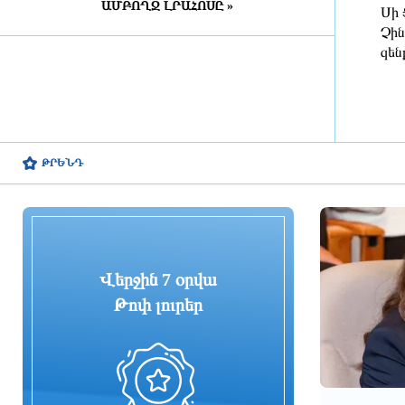
ԱՄԲՈՂՋ ԼՐԱՀՈՍԸ »
Դատախազությունն
Սի 
«Արարատցեմենտ»-ի
Չին
սեփականության իրավունքով
զեն
պատկանող մարզադպրոցի
ձեռքբերման գործընթացում
հայտնաբերել է մի շարք
խախտումներ
1 օր առաջ
ԹՐԵՆԴ
«Նավասարդը»՝ 5 տարեկան․
Սիսիանում հայ-իրանական
փառատոնը կանցկացվի երկօրյա
ձևաչափով
1 օր առաջ
Վերջին 7 օրվա
ՀՀ ԱԱԾ սահմանապահ զորքերի
պատվիրակության այցը Լիտվա
Թոփ լուրեր
1 օր առաջ
ՀԷՑ-ում հաշվիչների գնման
մրցույթից 500 մլն դրամից ավելի