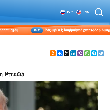
Tbilisi
Moscow
РУС
ENG
12:06
11:06
լ
Ինչպե՞ս է հայկական քարթինգը հաղթահարում 
19:41
լդ Թրամփ