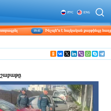
Tbilisi
Moscow
РУС
ENG
02:26
01:26
լ
Ինչպե՞ս է հայկական քարթինգը հաղթահարում 
19:41
 շաբաթը