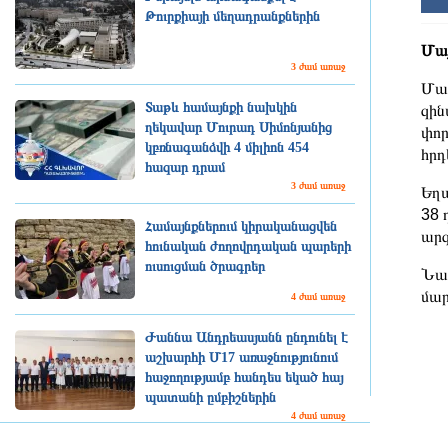
Թուրքիայի մեղադրանքներին
Մայ
3 ժամ առաջ
Մաս
Տաթև համայնքի նախկին
զին
ղեկավար Մուրադ Սիմոնյանից
փոր
կբռնագանձվի 4 միլիոն 454
հրդ
հազար դրամ
3 ժամ առաջ
Եղա
38 
Համայնքներում կիրականացվեն
արգ
հունական ժողովրդական պարերի
ուսուցման ծրագրեր
Նախ
մար
4 ժամ առաջ
Ժաննա Անդրեասյանն ընդունել է
աշխարհի Մ17 առաջնությունում
հաջողությամբ հանդես եկած հայ
պատանի ըմբիշներին
4 ժամ առաջ