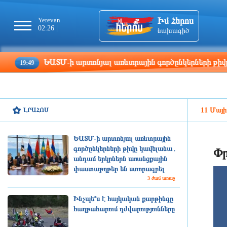
Իմ Հերոս
Yerevan
Tbilisi
Moscow
Pa
02:26
02:26
01:26
00
նախագիծ
ԵԱՏՄ-ի արտոնյալ առևտրային գործընկերների թիվը կավել
ԼՐԱՀՈՍ
11 Մայի
ԵԱՏՄ-ի արտոնյալ առևտրային
գործընկերների թիվը կավելանա․
Փր
անդամ երկրներն առանցքային
փաստաթղթեր են ստորագրել
3 ժամ առաջ
Ինչպե՞ս է հայկական քարթինգը
հաղթահարում դժվարությունները