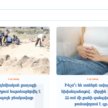
1
4 օր առաջ
4 օր առաջ
դեմիական քաղաքի
Ինչո՞ւ են տոներն ավա
ում հայտնաբերվել է
հիվանդանոցով․ վերջին 
ագույն բնակավայր
ՀՀ-ում մի քանի զանգվ
թունավորում է գր.