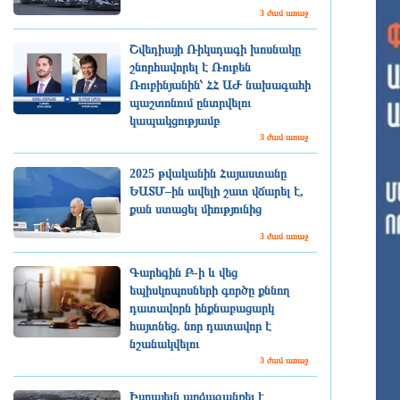
3 ժամ առաջ
Շվեդիայի Ռիկսդագի խոսնակը
շնորհավորել է Ռուբեն
Ռուբինյանին՝ ՀՀ ԱԺ նախագահի
պաշտոնում ընտրվելու
կապակցությամբ
3 ժամ առաջ
2025 թվականին Հայաստանը
ԵԱՏՄ–ին ավելի շատ վճարել է,
քան ստացել միությունից
3 ժամ առաջ
Գարեգին Բ-ի և վեց
եպիսկոպոսների գործը քննող
դատավորն ինքնաբացարկ
հայտնեց. նոր դատավոր է
նշանակվելու
3 ժամ առաջ
Իսրայելն արձագանքել է